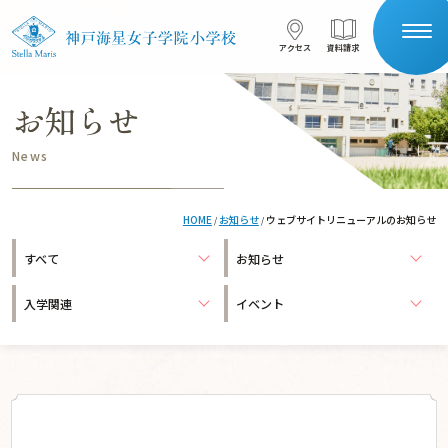
コンテンツへスキップ
アクセス
資料請求
アクセス
資料請求
お知らせ
サイト内検索
News
HOME
HOME
お知らせ
ウェブサイトリニューアルのお知らせ
/
/
受験生の保護者の方へ
在校生の保護者の方へ
すべて
お知らせ
学校案内
入学関連
イベント
星の子を目指す
本校について
一貫教育
施設紹介
安全対策
教育の特色