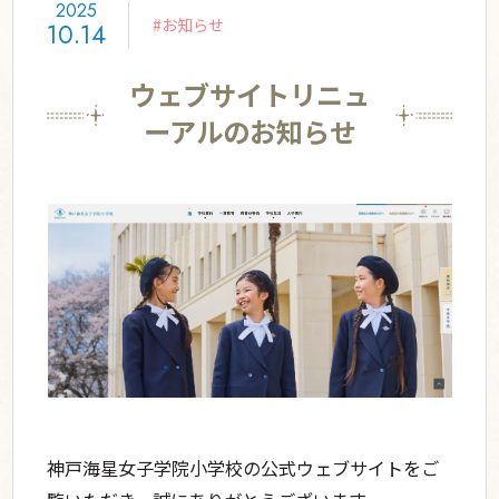
2025
学ぶ姿勢を築く
グローバル教育
#お知らせ
10.14
学校生活
ウェブサイトリニュ
星の子の一日
年間行事
授業の特色
宿泊体験学習
ーアルのお知らせ
入学案内
入学案内
募集要項
部活・委員会活動
お知らせ
スクールライフ
学校説明会・公開行事
資料請求
交通アクセス
利用規約・免責事項
プライバシーポリシー
SNS運用ポリシー
神戸海星女子学院小学校の公式ウェブサイトをご
English
採用情報