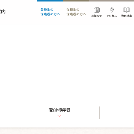
受験生の
在校生の
案内
保護者の方へ
保護者の方へ
お知らせ
アクセス
資料請求
部活・委員会活動
学校説明会・公開行事
安全対策
宿泊体験学習
宿泊体験学習