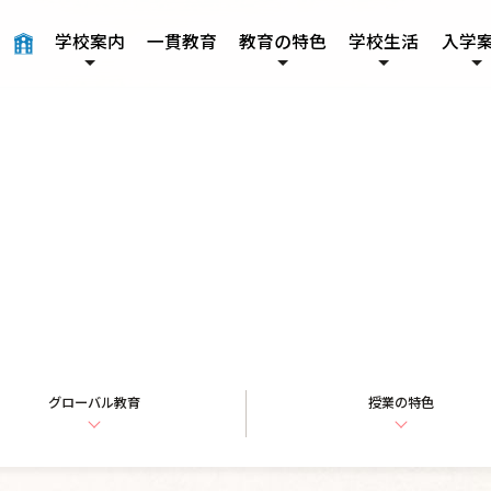
学校案内
一貫教育
教育の特色
学校生活
入学
本校について
グローバル教育
年間行事
募集要項
施設紹介
授業の特色
グローバル教育
授業の特色