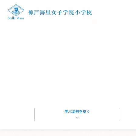
コンテンツへスキップ
星の子を目指す
学ぶ姿勢を築く
星の子の一日
入学案内
HOME
学ぶ姿勢を築く