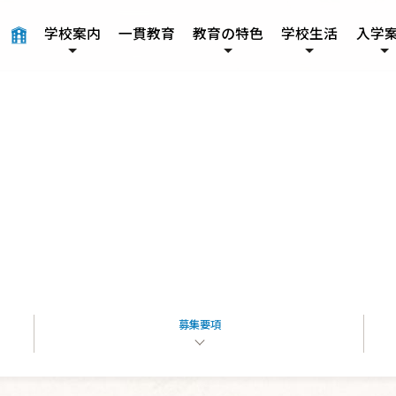
学校案内
一貫教育
教育の特色
学校生活
入学
本校について
グローバル教育
年間行事
募集要項
施設紹介
授業の特色
募集要項