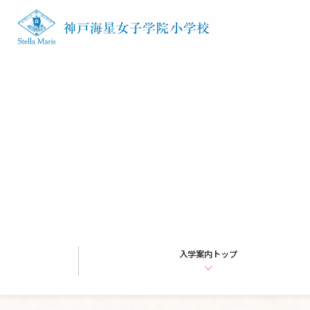
コンテンツへスキップ
星の子を目指す
学ぶ姿勢を築く
星の子の一日
入学案内
HOME
入学案内
入学案内
トップ