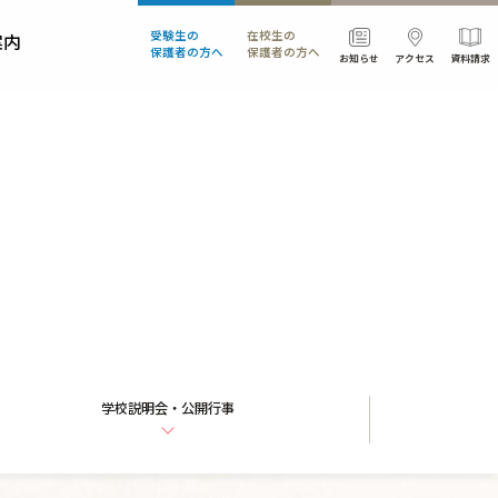
受験生の
在校生の
案内
保護者の方へ
保護者の方へ
お知らせ
アクセス
資料請求
部活・委員会活動
学校説明会・公開行事
安全対策
宿泊体験学習
学校説明会・公開行事