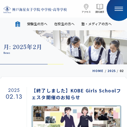
コンテンツへスキップ
アクセス
アクセス
資料請求
資料請求
受験生の方へ
在校生の方へ
塾・メディアの方へ
サイト内検索
月:
2025年2月
HOME
News
受験生の方へ
在校生の方へ
HOME
/
2025
/
02
塾・メディアの方へ
English
2025
【終了しました】KOBE Girls Schoolフ
02.13
ェスタ開催のお知らせ
学校案内
教育と進路