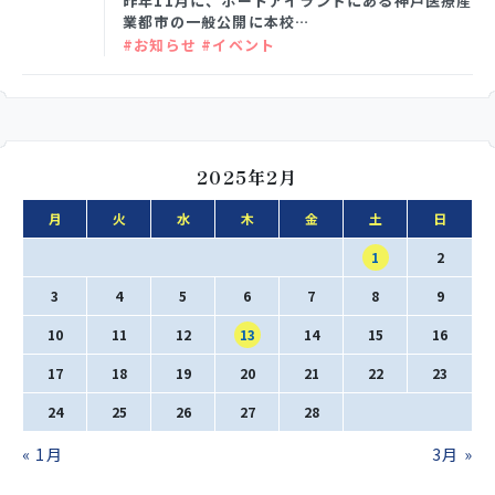
昨年11月に、ポートアイランドにある神戸医療産
SNS運用ポリシー
学校いじめ防止基本方針
業都市の一般公開に本校…
#お知らせ #イベント
採用情報
2025年2月
@kobe_kaisei
月
火
水
木
金
土
日
1
2
3
4
5
6
7
8
9
10
11
12
13
14
15
16
17
18
19
20
21
22
23
24
25
26
27
28
« 1月
3月 »