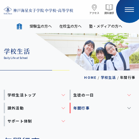
コンテンツへスキップ
アクセス
アクセス
資料請求
資料請求
受験生の方へ
在校生の方へ
塾・メディアの方へ
サイト内検索
学校生活
HOME
Daily Life at School
受験生の方へ
在校生の方へ
HOME
/
学校生活
/
年間行事
学校生活
トップ
生徒の一日
塾・メディアの方へ
English
課外活動
年間行事
学校案内
サポート体制
教育と進路