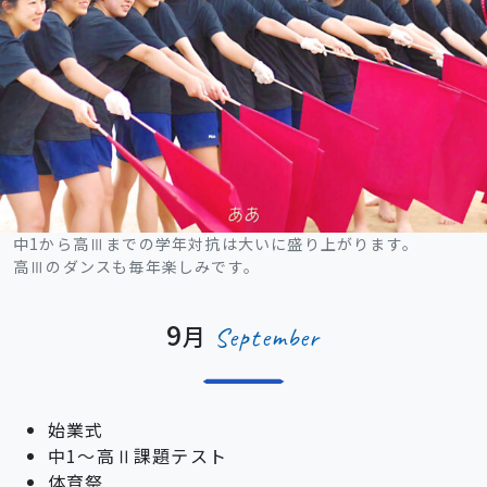
中1から高Ⅲまでの学年対抗は大いに盛り上がります。
高Ⅲのダンスも毎年楽しみです。
9
月
September
始業式
中1～高Ⅱ課題テスト
体育祭