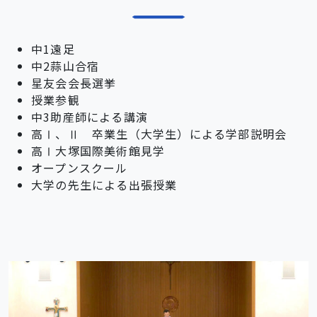
中1遠足
中2蒜山合宿
星友会会長選挙
授業参観
中3助産師による講演
高Ⅰ、Ⅱ 卒業生（大学生）による学部説明会
高Ⅰ大塚国際美術館見学
オープンスクール
大学の先生による出張授業