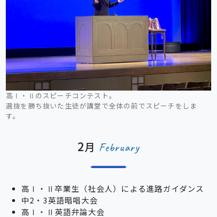
高Ⅰ・Ⅱのスピーチコンテスト。
選抜を勝ち抜いた生徒が講堂で全体の前でスピーチをしま
す。
2
月
February
高Ⅰ・Ⅱ卒業生（社会人）による進路ガイダンス
中2・3英語暗唱大会
高Ⅰ・Ⅱ英語弁論大会