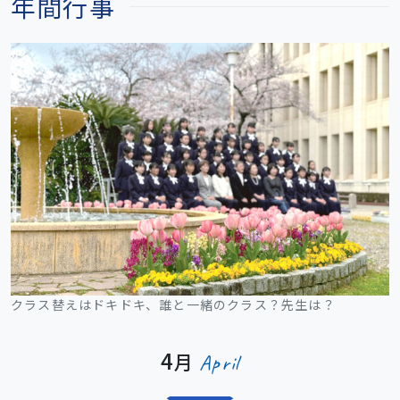
年間行事
学校生活
入試情報
お知らせ
スクールライフ
交通アクセス
お問い合わせ
クラス替えはドキドキ、誰と一緒のクラス？先生は？
利用規約・免責事項
個人情報保護方針
4
月
April