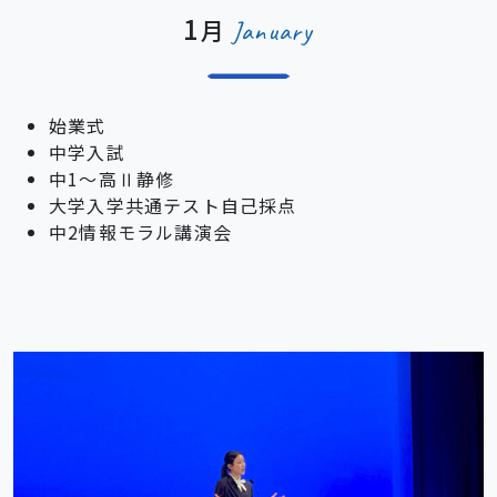
1
月
January
始業式
中学入試
中1～高Ⅱ静修
大学入学共通テスト自己採点
中2情報モラル講演会