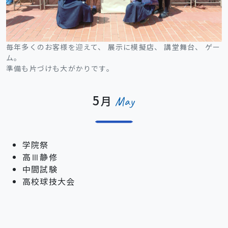
毎年多くのお客様を迎えて、 展示に模擬店、 講堂舞台、 ゲー
ム。
準備も片づけも大がかりです。
5
月
May
学院祭
高Ⅲ静修
中間試験
高校球技大会