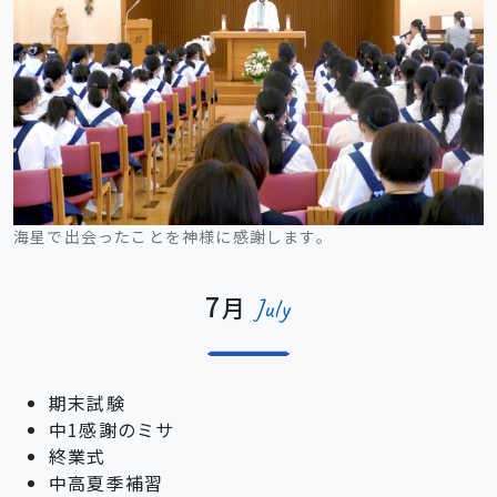
海星で出会ったことを神様に感謝します。
7
月
July
期末試験
中1感謝のミサ
終業式
中高夏季補習