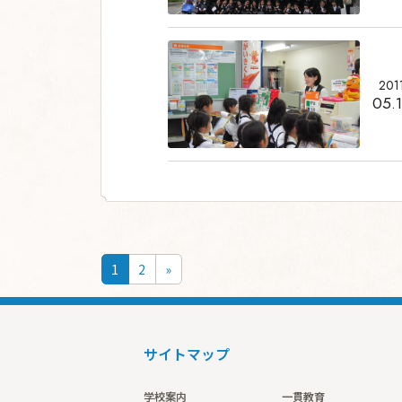
201
05.
投稿ナビゲーショ
1
2
»
サイトマップ
学校案内
一貫教育