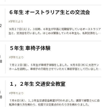
白で得点を争い、大接戦でした。長い時間練習してきた演技でも、たくさんの
保護者の方たちに見ていただくことでさらに張り切り、笑顔で踊りました。
５、６年生の組体操も、練習の成果を発揮し、たくさんの拍手をいただきまし
６年生 オーストラリア生との交流会
た。
1
#学年だより
2
９月２７日（火）２，３校時、６年生が中高に短期留学しているオーストラリア
生と、交流会を行いました。はじめは緊張していた６年生も、名刺交換をした
りゲームをしたりするうちに、今まで学んできた英語で思いを伝えることがで
きました。笑顔で過ごした楽しいひと時でした。
５年生 車椅子体験
1
#学年だより
28
７月２２日（金）、５年生が車椅子体験をしました。９月８日（木）に大池サン
ホームを訪問し、車椅子の介助をさせていただく事前学習として行いました。
乗る方の気持ちを考え、安全にゆっくり押すことを心がけました。
１，２年生 交通安全教室
1
#学年だより
28
７月６日（水）、１,２年生交通安全教室が行われました。講堂で婦警さんに自
転車の乗り方を教わり、校庭では交差点のわたり方を教わりました。