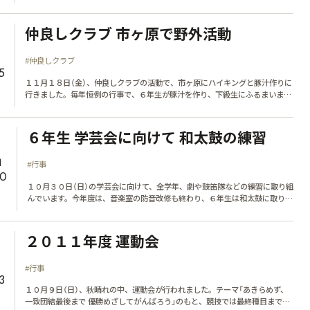
ューをし、メモを取っていきました。
仲良しクラブ 市ヶ原で野外活動
1
#仲良しクラブ
5
１１月１８日（金）、仲良しクラブの活動で、市ヶ原にハイキングと豚汁作りに
行きました。毎年恒例の行事で、６年生が豚汁を作り、下級生にふるまいま
す。秋の自然とおいしい豚汁を楽しみました。
６年生 学芸会に向けて 和太鼓の練習
1
#行事
20
１０月３０日（日）の学芸会に向けて、全学年、劇や鼓笛隊などの練習に取り組
んでいます。今年度は、音楽室の防音改修も終わり、６年生は和太鼓に取り組
んでいます。
２０１１年度 運動会
1
#行事
3
１０月９日（日）、秋晴れの中、運動会が行われました。テーマ「あきらめず、
一致団結最後まで 優勝めざしてがんばろう」のもと、競技では最終種目まで紅