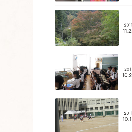
201
11.2
201
10.
201
10.1