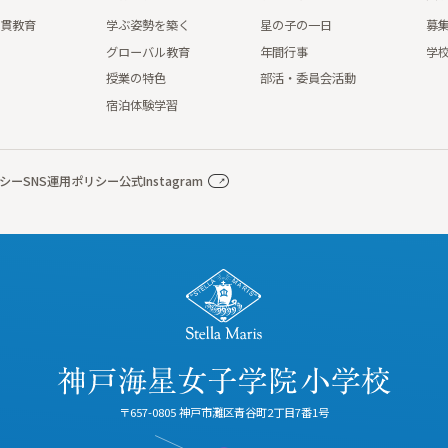
一貫教育
学ぶ姿勢を築く
星の子の一日
募
グローバル教育
年間行事
学
授業の特色
部活・委員会活動
宿泊体験学習
シー
SNS運用ポリシー
公式Instagram
〒657-0805 神戸市灘区青谷町2丁目7番1号