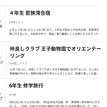
４年生 若狭湾合宿
1
#学年だより
28
６月２２日（水）から２４日（金）まで、４年生が初めての校外合宿、若狭湾合
宿に行きました。大自然の中で、漁船に乗り養殖している魚にえさをやった
り、磯観察をしたりしました。たくさんの活動をする中で、４年生全体の絆を
深めることができました。
仲良しクラブ 王子動物園でオリエンテー
リング
1
07
#仲良しクラブ
６月７日（火）、仲良しクラブで近くの王子動物園に出かけました。はじめに
動物園の方から、動物の鳴き声や赤ちゃんのことなど、映像で楽しくお話を
していただきました。次に、１年生から６年生までのグループで協力して、
園内の「動物あなうめクイズ」をしました。
6年生 修学旅行
1
#行事
17
5月11日（水）から13日（金）、6年生48名が広島、萩、津和野へ修学旅行に行き
ました。 1日目、広島では平和公園内で語り部さんの話を聞きました。2日目