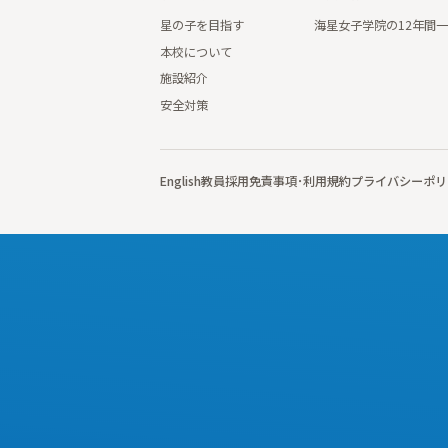
星の子を目指す
海星女子学院の12年間
本校について
施設紹介
安全対策
English
教員採用
免責事項･利用規約
プライバシーポリ