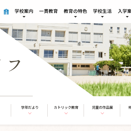
学校案内
一貫教育
教育の特色
学校生活
入学
本校について
グローバル教育
年間行事
募集要項
施設紹介
授業の特色
イフ
学年だより
カトリック教育
児童の作品展