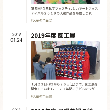
第５回「兵庫私学フェスティバル」アートフェス
ティバル２０１９の入選作品を掲載します。
#児童の作品展
2019年度 図工展
2019
01.24
１月２３日（水）から２６日(土）まで、図工展を
開催しています。この１年間に子どもたちが心
をこめて全力で制作した図工作品の中から１人
#児童の作品展
２、３点や共同作品など、約９００点におよぶ
展覧会です。 会場は小学校校舎内（３階・４階
廊下、理科室、多目的室）です。 一般公開は、