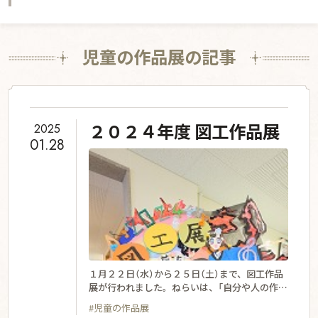
学ぶ姿勢を築く
グローバル教育
学校生活
児童の作品展の記事
星の子の一日
年間行事
授業の特色
宿泊体験学習
入学案内
入学案内
募集要項
部活・委員会活動
お知らせ
２０２４年度 図工作品展
2025
01.28
スクールライフ
学校説明会・公開行事
資料請求
交通アクセス
利用規約・免責事項
プライバシーポリシー
SNS運用ポリシー
１月２２日（水）から２５日（土）まで、図工作品
展が行われました。ねらいは、「自分や人の作品
の美しさや良さを見つけ、創る・鑑賞する喜び
English
採用情報
#児童の作品展
を味わう」です。新しくなった北館と南館、渡り