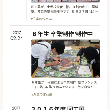
図工展が、小学校校舎３階、４階の廊下、理科
室、多目的室で開催中です。明日２７日（土）
は、一般公開の日になっています。興味のある
#児童の作品展
方は、ぜひご来校ください。９時から１３時３
０分まで行っています。
６年生 卒業制作 制作中
2017
02.24
６年生が、砂絵による卒業制作「聖フランシス
コ」に熱心に取り組んでいます。色を自分たち
で調合し、力を合わせて制作中です。
#児童の作品展
２０１６年度 図工展
2017