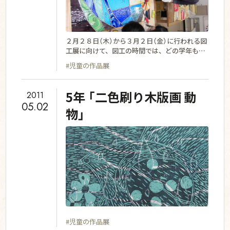
２月２８日（木）から３月２日（金）に行われる図
工展に向けて、図工の時間では、どの学年も最
後の仕上げに一生懸命取り組んでいます。 ６年
#児童の作品展
生は卒業制作としてステンドグラスを制作中で
す。ガラスカットやはんだづけなど、難しい作
業ですが、自分たちのデザインした図案がかた
5年 「二色刷り木版画 動
2011
ちとなる日を楽しみにしながら、協力し、心を
05.02
込めて取り組んでいます。 子ども達の夢の詰ま
物」
った力作が勢揃いする図工展。図工展でしか見
られない作品もありますので、ぜひお越し下さ
い。
#児童の作品展