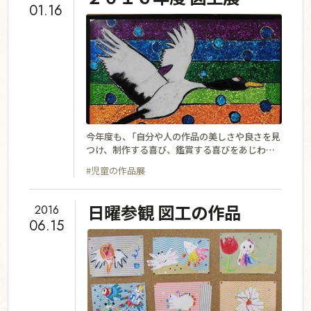
01.16
今年度も、「自分や人の作品の美しさや良さを見
つけ、制作する喜び、鑑賞する喜びをあじわう」
ことをねらいとして、図工展を行います。日時
#児童の作品展
は、１月２８日（土）９時から１３時３０分で、
場所は小学校校舎の３階４階廊下と４階多目的
室と理科室です。皆さまのご来校を心よりお待
日曜参観 図工の作品
2016
ちしています。（本校保護者の皆さまは、２５日
06.15
（水）から２７日（金）の参観週間にもご覧いただ
けます。）