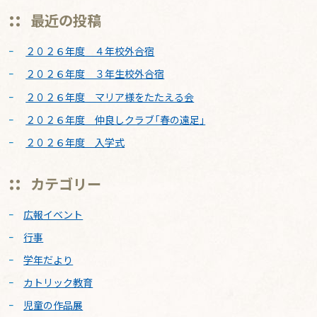
最近の投稿
２０２６年度 ４年校外合宿
２０２６年度 ３年生校外合宿
２０２６年度 マリア様をたたえる会
２０２６年度 仲良しクラブ「春の遠足」
２０２６年度 入学式
カテゴリー
広報イベント
行事
学年だより
カトリック教育
児童の作品展