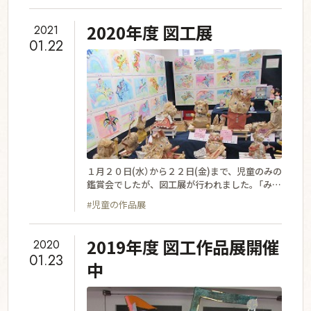
廊下などに１４００点ほどの作品が展示されま
した。作品から伝わる工夫や思い、集中して制
2020年度 図工展
2021
作する姿を想像していただけたのではと思いま
01.22
す。ご来校ありがとうございました。
@kobe_kaisei_primary
１月２０日(水）から２２日(金)まで、児童のみの
鑑賞会でしたが、図工展が行われました。「みん
なの熱心な努力によって生まれた作品。見てい
#児童の作品展
る時に『はここまで努力できただろうか？』と思
わず考えてしまった。来年こそ全力作品がんば
るぞ！」という感想もあり、人の作品のよさや美
2019年度 図工作品展開催
2020
しさに気づくことができました。
01.23
中