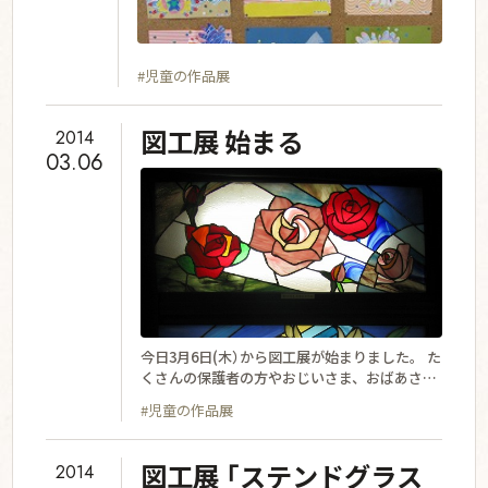
#児童の作品展
図工展 始まる
2014
03.06
今日3月6日(木）から図工展が始まりました。 た
くさんの保護者の方やおじいさま、おばあさま
方にも来ていただき、大盛況でした。明日は8
#児童の作品展
時30分から16時30分まで、あさって土曜日の最
終日は9時から13時までです。この期間にしか
見られない作品が多数展示されています。皆さ
図工展 「ステンドグラス
2014
んお誘いの上、ご来校をお待ちしています。 6