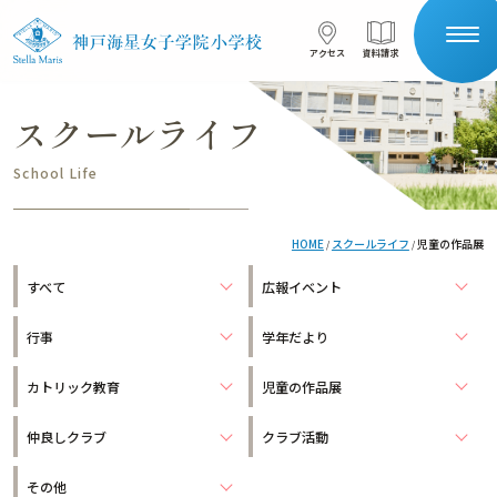
コンテンツへスキップ
アクセス
資料請求
アクセス
資料請求
スクールライフ
サイト内検索
School Life
HOME
HOME
スクールライフ
児童の作品展
/
/
受験生の保護者の方へ
在校生の保護者の方へ
すべて
広報イベント
学校案内
行事
学年だより
星の子を目指す
本校について
カトリック教育
児童の作品展
一貫教育
仲良しクラブ
クラブ活動
施設紹介
安全対策
教育の特色
その他