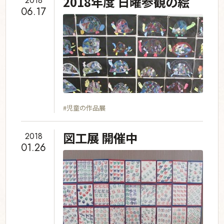
2018年度 日曜参観の絵
2018
２６日(土）９時から１２時３０分です。皆様の
06.17
ご来校を心よりお待ちしています。
#児童の作品展
図工展 開催中
2018
01.26