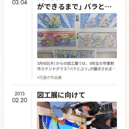
03.04
年生卒業制作 ステンドグラス「バラとユリ」 1年
ができるまで」 バラとユ
生立体「すてきなぼうし」 本人の写真付きで、と
リ
てもかわいいです。 2年生立体「海星商店街」
お買い得品がいっぱい
3月6日(木）からの図工展では、6年生の卒業制
作ステンドグラス「バラとユリ」が展示されま
す。 その制作過程をご説明します。 7月に1人
#児童の作品展
２から4個の図案を出し合い、全体の中から人
気に高いものを中心に、デザインを決定しま
す。 完成予想図から型紙を作り、型に合わせて
図工展に向けて
2013
ガラスカッターでガラスをカットします。 （ド
02.20
リームハウスの屋根でガラスカットの練習をし
ていますが、さらにていねいにカットしま
す。）