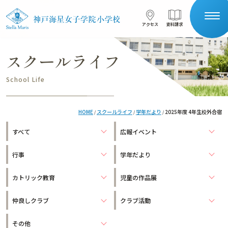
コンテンツへスキップ
アクセス
資料請求
アクセス
資料請求
スクールライフ
サイト内検索
School Life
HOME
HOME
スクールライフ
学年だより
2025年度 4年生校外合宿
/
/
/
受験生の保護者の方へ
在校生の保護者の方へ
すべて
広報イベント
学校案内
行事
学年だより
星の子を目指す
本校について
カトリック教育
児童の作品展
一貫教育
仲良しクラブ
クラブ活動
施設紹介
安全対策
教育の特色
その他