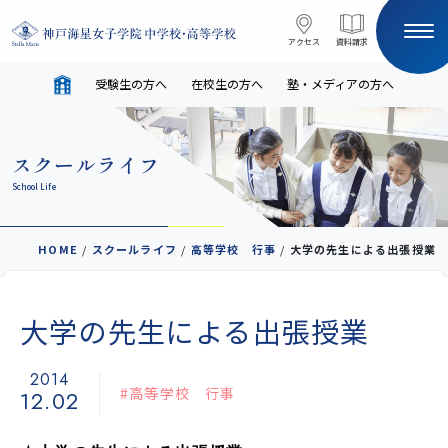
コンテンツへスキップ
アクセス
アクセス
資料請求
資料請求
受験生の方へ
在校生の方へ
塾・メディアの方へ
サイト内検索
スクールライフ
HOME
School Life
受験生の方へ
在校生の方へ
HOME
/
スクールライフ
/
高等学校 行事
/
大学の先生による出張授業
塾・メディアの方へ
English
大学の先生による出張授業
学校案内
2014
#高等学校 行事
12.02
教育と進路