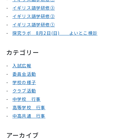
イギリス語学研修③
イギリス語学研修②
イギリス語学研修①
探究ラボ 8月2日(日) よいとこ検診
カテゴリー
入試広報
委員会活動
学校の様子
クラブ活動
中学校 行事
高等学校 行事
中高共通 行事
アーカイブ