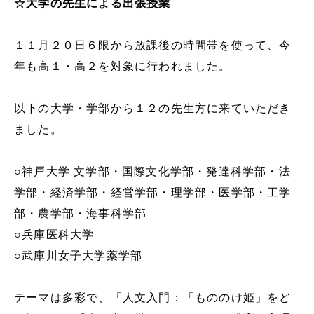
☆大学の先生による出張授業
学校生活
１１月２０日６
限から放課後の時間帯を使って、
今
年も高１・高２を対象に行われました。
入試情報
以下の大学・学部から１２の先生方に来ていただき
ました。
お知らせ
○神戸大学
文学部・国際文化学部・発達科学部・法
スクールライフ
学部・経済学部・経営学部・理学部・医学部・工学
部・農学部・海事科学部
交通アクセス
お問い合わせ
○兵庫医科大学
○武庫川女子大学薬学部
利用規約・免責事項
個人情報保護方針
テーマは多彩で、「人文入門：「もののけ姫」をど