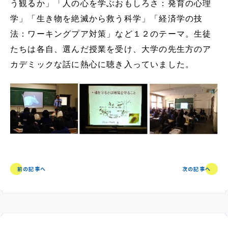
SNS運用ポリシー
学校いじめ防止基本方針
う観るか」「人の心を学ぶおもしろさ：発育の心理
学」「生き物を絶滅から救う科学」「経済学の技
法：ワーキングプア対策」など１２のテーマ。生徒
採用情報
たちは各自、選んだ授業を受け、大学の先生方のア
カデミックな話に熱心に聴き入っていました。
@kobe_kaisei
前の記事へ
次の記事へ