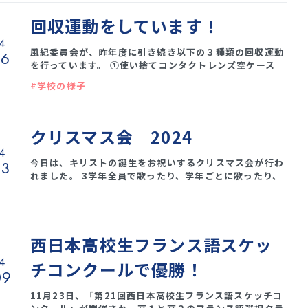
回収運動をしています！
4
風紀委員会が、昨年度に引き続き以下の３種類の回収運動
16
を行っています。 ①使い捨てコンタクトレンズ空ケース
（再資源化され、ボールペンなどに生まれ変わりま
#学校の様子
す。） ②ペットボトルキャップ （プラスチックパレッ
トに生まれ変わり、その原料相当額がワクチン提供に企て
られます。 キャップ約620個で、１人分のワクチンとな
ります。） ③インクカートリッジ （リユース製品に生
クリスマス会 2024
まれ変わります。） 風紀委員のメンバーが全校生徒に
4
呼びかけ、①と②は半年
今日は、キリストの誕生をお祝いするクリスマス会が行わ
13
れました。 3学年全員で歌ったり、学年ごとに歌ったり、
歌い上げて皆でお祝いをしました。 いつものことなが
ら、本当に素晴らしい歌声でした♪ 各学年代表がお祈り
しました。 校長先生のお話 自分への執着を手放したと
き、心に空間ができ、そこに神様の愛が注がれる・・・ 自
西日本高校生フランス語スケッ
分には何ができるでしょうか・・・考えてみるきっかけに
なるといいなと思います。 クリスマス
4
チコンクールで優勝！
09
11月23日、「第21回西日本高校生フランス語スケッチコ