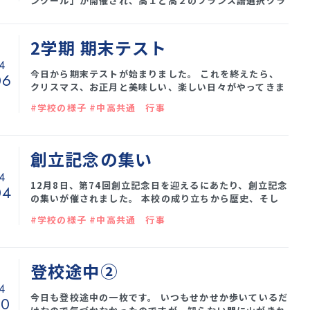
ンクール」が開催され、高１と高２のフランス語選択クラ
スから1組ずつ4名が出場しました。 会場となった関西日
仏学館（京都）は国の登録有形文化財に指定されている美
しい建物です。 スケッチはフランス語で「寸劇」という意
2学期 期末テスト
味で、2人で課題のフランス語劇を演じ、フランス語の発
4
音やイントネーション、表現力を競う大会です。 演技の練
今日から期末テストが始まりました。 これを終えたら、
06
習は難しくてなかなか思うように進みませんでしたが、本
クリスマス、お正月と美味しい、楽しい日々がやってきま
番では元気いっぱい、美し
す。 5日間全力を出し切ってください。
#学校の様子 #中高共通 行事
創立記念の集い
4
12月8日、第74回創立記念日を迎えるにあたり、創立記念
04
の集いが催されました。 本校の成り立ちから歴史、そし
て今の話を聞きました。 これから未来永劫ずっと、海星が
#学校の様子 #中高共通 行事
続いていきますように。 みんなの母校がずっとこここに
あり続けられるように、一人ひとりが本校の生徒である自
覚と誇りを持って、日々邁進しましょう。
登校途中②
4
今日も登校途中の一枚です。 いつもせかせか歩いているだ
30