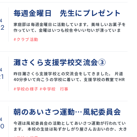
せていただいたりしました。 ↑シスメックスにて会社の
活動内容紹介を聞く生徒たち 最新技術を用いた機械を触
毎週金曜日 先生にプレゼント
らせてもらったり、卒業生や若手社員との対談があった
4
り……学校ではできない貴重な体験をすることが
家庭部は毎週金曜日に活動しています。美味しいお菓子を
22
作っていて、金曜はいつも校舎中いい匂いが漂っていま
す。 そして、自分たちで食べきれなかった分(結構たくさ
#クラブ活動
ん)をいつも、職員室に提供してくれます。 先生たちをの
疲れを癒やしてくれるお菓子と生徒たちです。 今日はチョ
コブラウニーでした。 職員室へ紅茶とともに届けてくれま
す。拍手で迎えられることも・・・ いつもありがとうござ
灘さくら支援学校交流会③
います。美味しくいただいておりますよ〜♫
4
昨日灘さくら支援学校との交流会をしてきました。 片道
21
40分歩いて向こうの学校に着いて、支援学校の教室でHR
を受けたり、みんなで体育館に集まってゲームをしたり、
#学校の様子 #中学校 行事
楽しい時間を過ごすことができました。 帰りはまた40分
歩いて帰ってきて、振り返り、プレゼントするグリーティ
ングカードの制作をしました。 向こうでの交流の様子は
お届けできませんが、グリーティングカードが素晴らしか
朝のあいさつ運動…風紀委員会
ったのでそちらをお届けします。 拡大バージョン メッセ
4
ージ内蔵されています。
今週は風紀委員会の活動としてあいさつ運動が行われてい
20
ます。 本校の生徒は恥ずかしがり屋さんおおいのか、大き
な声であいさつができる人が少ないです。 しっかり、大き