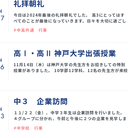
礼拝朝礼
しみじみしている間もなくもうすぐ期末テストです。 フル
スロットルで猛勉強してくださいよ！！
4
今日は2024年最後の礼拝朝礼でした。 高3にとってはす
27
べてのことが最後になっていきます。日々を大切に過ごし
てくださいね。
#中高共通 行事
高Ⅰ・高Ⅱ 神戸大学出張授業
4
11月14日（木）は神戸大学の先生方をお招きしての特別
26
授業がありました。 10学部12学科、12名の先生方が来校
してくださり、高Ⅰ・高Ⅱ向けに授業を行ってくださいま
した。 それぞれが希望する学部の授業を夢中になって聞い
ていました。授業の後には、自主的に先生へ積極的に質問
する姿も……！ 自分の進路を考えるきっかけになったでし
中３ 企業訪問
ょうか。ご協力いただいた先生方、ありがとうございまし
た！
4
１１/２２（金）、中学３年生は企業訪問を行いました。
23
４グループに分かれ、午前と午後に２つの企業を見学しま
した。 今年は、竹中工務店・シスメックス・沢の鶴・日
#中学校 行事
本銀行様にご協力いただき、お仕事内容を紹介してもらっ
たり、一般人が普段立ち入れない社内のスペースを見学さ