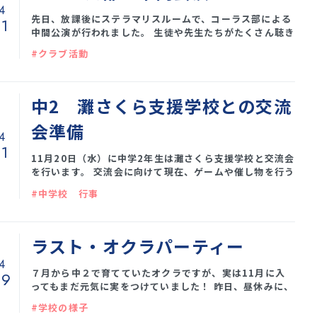
4
先日、放課後にステラマリスルームで、コーラス部による
11
中間公演が行われました。 生徒や先生たちがたくさん聴き
にきていました。 企画から司会進行まで自分たちで行い
#クラブ活動
ました。 20分ほどのコンサートで、４曲の歌を披露して
くれました。 総勢１４名の部員で素晴らしいハーモニー
を奏でてくれました。 また今度は学院祭でどんな曲を聴
かせてもらえるのか、楽しみですね！
中2 灘さくら支援学校との交流
会準備
4
11
11月20日（水）に中学2年生は灘さくら支援学校と交流会
を行います。 交流会に向けて現在、ゲームや催し物を行う
ための準備を生徒たちは頑張っています。その様子をご紹
#中学校 行事
介します。 生徒たちは小学部と中学部に分かれて交流しま
す。そのためゲームなども異なるため各グループに分かれ
て準備しています。 小学部ではパラバルーンを一緒に行い
ます。カラフルなパラバルーンが波打ったり回転するので
ラスト・オクラパーティー
下から見るととてもきれいです。実際にパラバルーンの中
4
に入り体験を全員しま
７月から中２で育てていたオクラですが、実は11月に入
09
ってもまだ元気に実をつけていました！ 昨日、昼休みに、
最後のオクラパーティーを開催しました。 今回は、「ブロ
#学校の様子
グにのせるから」と伝え、生徒たち自身で写真を撮っても