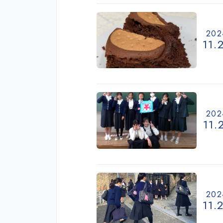
202
11.
202
11.
202
11.