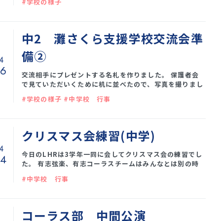
#学校の様子
な声であいさつできるようになりましょう！！ 正門の様
子 西門の様子
中2 灘さくら支援学校交流会準
備②
4
16
交流相手にプレゼントする名札を作りました。 保護者会
で見ていただいくために机に並べたので、写真を撮りまし
た。 普段の様子からは想像できない上手さで、生徒たちの
#学校の様子 #中学校 行事
様子を知る、他学年の先生が見て感動の涙を流されていま
した。
クリスマス会練習(中学)
4
今日のLHRは3学年一同に会してクリスマス会の練習でし
14
た。 有志弦楽、有志コーラスチームはみんなとは別の時
間も練習をして、クリスマス会に備えています。 有志チー
#中学校 行事
ム 有志チームに続いて、みんなでハレルヤ・コーラスを合
唱します。 いつものことながら素晴らしい歌声♫ みなさ
んに聞いて頂く機会がないのがもったいない思いです。
コーラス部 中間公演