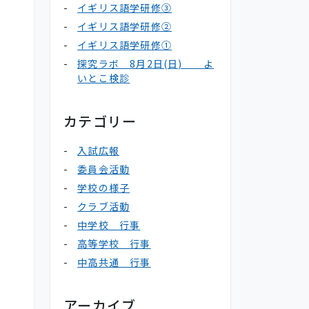
イギリス語学研修③
イギリス語学研修②
イギリス語学研修①
探究ラボ 8月2日(日) よ
いとこ検診
カテゴリー
入試広報
委員会活動
学校の様子
クラブ活動
中学校 行事
高等学校 行事
中高共通 行事
アーカイブ