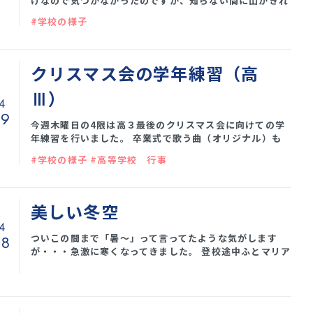
けなので気づかなかったのですが、知らない間に山がきれ
いに色づいていました。 歩道からしか写せないので、邪魔
#学校の様子
なものもたくさん入ってしまっていますが、真っ赤に色づ
いている木も見えます。 今年は秋がなかったなぁと思って
いましたが、ちゃんと秋はあったのですね〜。
クリスマス会の学年練習（高
Ⅲ）
4
29
今週木曜日の4限は高３最後のクリスマス会に向けての学
年練習を行いました。 卒業式で歌う曲（オリジナル）も
終礼後に練習しています。 今日は３クラス合同で講堂であ
#学校の様子 #高等学校 行事
わせました。 きれいなハーモニーを響かせています！
美しい冬空
4
ついこの間まで「暑〜」って言ってたような気がします
28
が・・・急激に寒くなってきました。 登校途中ふとマリア
様を見上げると、真っ青な空と、いつの間にか葉っぱが散
ってなくなった木が・・・ ずっと暖かかったけど、自然は
ちゃんと冬準備してたんだなぁ・・・としみじみ感じなが
ら坂道を登りきった今日の投稿者でした。 生徒のみんなは