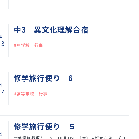
中3 異文化理解合宿
4
23
#中学校 行事
修学旅行便り 6
4
17
#高等学校 行事
修学旅行便り ５
4
☆修学旅行便り ５ 10月16日（木）Ａ班からは、ブロ