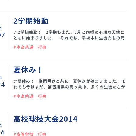
ンテ高校から、生徒25名と先生4名を迎え、この夏オース
トラリアを訪問した高１の生徒たちの家庭にホームステイ
をしながら、日本の学校生活を体験しています。 ホスト
生と共に授業を受けたり、書道や日舞、空手を練習した
2学期始動
り、もちろん京都や奈良へも行きます。でも、本当に大き
4
な経験になるのは、言葉や文化を越えて、生徒同士が食事
☆2学期始動！ 2学期もまた、8月と同様に不順な天候と
07
を共
ともに始まりました。 それでも、学校中に生徒たちの元
気な声が響き、新学期も軌道に乗ってきました。 今
#中高共通 行事
は、23日の体育祭に向けて準備の最中。 各学年、競技の
練習をしたり、終礼の時間を使って応援ダンスを覚えた
り、そして高３は最後の体育祭--学年演技の完成に汗を流
しています。 来週にはオーストラリア生も来校、フラ
夏休み！
ンス修学旅行の準備も本格的に始まり、忙しいけれど充
4
☆夏休み！ 梅雨明けと共に、夏休みが始まりました。 そ
24
れでも今はまだ、補習授業の真っ最中、多くの生徒たちが
登校しています。 中学生は基礎固めを、高校生は発展的な
#中高共通 行事
内容を身につけるため、各60分の授業が毎日３時間組ま
れています。そして午後からは部活。各教科の課題もある
し、まさに「夏に鍛える！」ですね。 夏休みというと、
私は谷川俊太郎の詩「ネロ――愛された小さな犬に」という詩
高校球技大会2014
を思い出します。新しい夏がやってくる そして新しいいろ
4
いろのことを僕は知ってゆく
16
#高等学校 行事