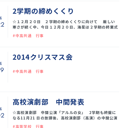
2学期の締めくくり
4
☆１２月２０日 ２学期の締めくくりに向けて 厳しい
22
寒さが続く中、今日１２月２０日、海星は２学期の終業式
を迎えました。 これもまた厳しい残暑の中始まった、体
#中高共通 行事
育祭の応援ダンスの練習から、中高クリスマス会での合唱
まで、生徒たちは一人ひとりが勉強に励み、部活に打ち込
み、そして心を合わせて行事にあたってきたように思いま
す。 １２月は、８日の創立記念日、１７日のクリスマス
2014クリスマス会
会と本校にとって大切な行事が続きました。 今年のクリ
4
スマス会の校長先生のメッセージは、「クリスマ究極の意
19
味は何か」
#中高共通 行事
高校演劇部 中間発表
4
☆高校演劇部 中間公演「アルルの女」 2学期も終盤に
02
なる11月21 日の放課後、高校演劇部（高演）の中間公演
が行われました。 今年の演目は、フランスの作家ドーデー
#高等学校 行事