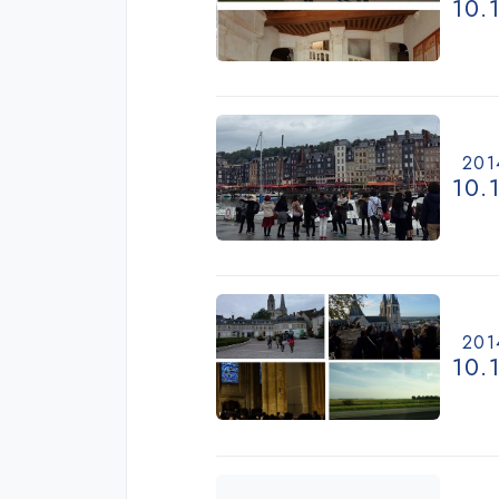
10.
201
10.
201
10.