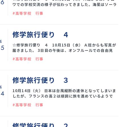
16
ワでの学校交流の様子が伝わってきました。海星はソーラ
ン節や書道を発表、また折り紙やトランプを一緒にして大
#高等学校 行事
いに盛り上がったそうです。ブロワは暖かいようです。 Ｂ
班、４日目、シャンボール城を見学しました。そして、リ
ジューに向けて出発する前、無事Ａ班と合流。久しぶりに
出会って、みんな興奮！ホテルでピクニックランチを楽し
修学旅行便り ４
みました。
4
☆修学旅行便り ４ 10月15日（水） Ａ班からも写真が
15
届きました。 3日目の午後は、オンフルールでの自由見
学。生憎のお天気で、寒かった様子が写真からも伝わりま
#高等学校 行事
す。 4日目はベックの修道院を訪問しました。午後にはお
天気も回復しました。 明日はブロワに向けて出発します。
修学旅行便り ３
4
10月14日（火） 日本は台風縦断の連休となってしまいま
14
したが、フランスの高２は順調に旅を進めているようで
す。Ａ班・Ｂ班ともに元気です。 Ｂ隊から写真が届きま
#高等学校 行事
した。気は変わりやすいようで、シャルトルは雨。でも無
事見学を終えました。 すでにシャルトルからブロワに到
着して、お城を見学、プロビダンス高校の生徒たちとも交
流しました。珍しく好天に恵まれました。
修学旅行便り ２