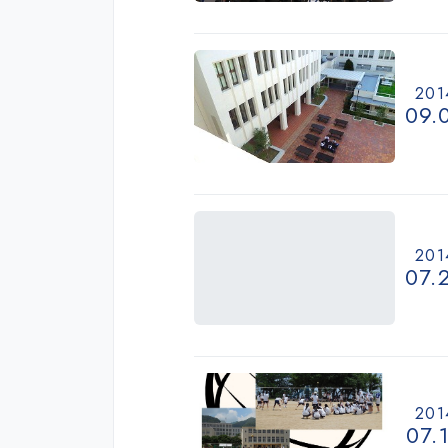
201
09.
201
07.
201
07.