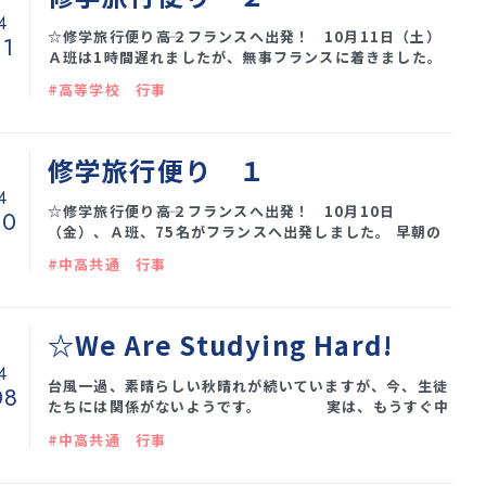
4
☆修学旅行便り――高２フランスへ出発！ 10月11日（土）
11
Ａ班は1時間遅れましたが、無事フランスに着きました。
バスで移動、シャルトルに到着しています。全員元気で
#高等学校 行事
す。 Ｂ班も伊丹空港を無事出発しました。やはり、Ｂｏ
ｎ Ｖｏｙａｇｅ！
修学旅行便り １
4
☆修学旅行便り――高２フランスへ出発！ 10月10日
10
（金）、Ａ班、75名がフランスへ出発しました。 早朝の
伊丹空港、みんな笑顔でゲートをくぐりました。Ｂｏｎ
#中高共通 行事
Ｖｏｙａｇｅ！
☆We Are Studying Hard!
4
台風一過、素晴らしい秋晴れが続いていますが、今、生徒
08
たちには関係がないようです。 実は、もうすぐ中
間試験。 昼休みや放課後になると、ノートを手に質問に
#中高共通 行事
来る生徒で職員室前がにぎわいます。 授業後も教卓
の周りに集まってきます。うれしいことです。 これ