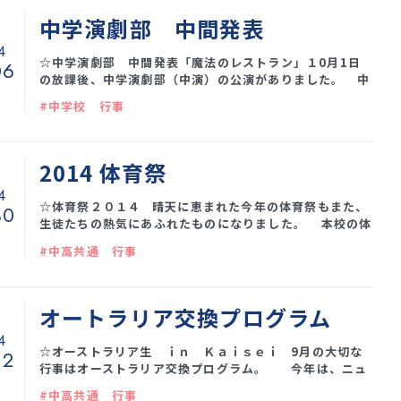
まで学習したことを自分でもう一度やり直してみると、そ
の時は「わかった」と思ったことにもいろいろな疑問点
中学演劇部 中間発表
が・・・ その「自分の力でやり直してみる」というの
4
が、勉強の基本。 この一週
☆中学演劇部 中間発表「魔法のレストラン」１0月1日
06
の放課後、中学演劇部（中演）の公演がありました。 中
３が演出などのスタッフに回り、中２がメインキャストを
#中学校 行事
務める中間発表は、新人公演の形になるでしょうか？
今年の演目は「魔法のレストラン」。 レストランを舞台
に、そのお客である夫婦の一生の節目節目をユーモアたっ
ぷりに描いていくものです。結婚を申し込む場面では、客
2014 体育祭
席から拍手がわきました。 50年という時間にわたる大
4
人の人生を、中学生がどう演じるのか、難しさがあったと
☆体育祭２０１４ 晴天に恵まれた今年の体育祭もまた、
30
思
生徒たちの熱気にあふれたものになりました。 本校の体
育祭は、中1から高３までの学年対抗。中1と高３では、
#中高共通 行事
体力や経験に大きな差があると思われるかもしれません
が、中１、中２は先輩たち技術や協力に圧倒されつつも、
ファイトを燃やし、高校生もまた真剣に競技に臨む姿勢を
見せてくれます。なにより学年が一致・団結、「私たちの
オートラリア交換プログラム
学年」を作るよい機会となっています。 競技の
4
☆オーストラリア生 ｉｎ Ｋａｉｓｅｉ 9月の大切な
12
行事はオーストラリア交換プログラム。 今年は、ニュ
ーキャッスルにある、セント・メアリ高校とサン・クレメ
#中高共通 行事