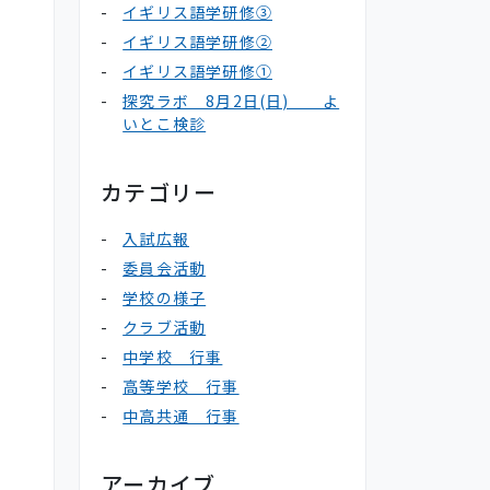
イギリス語学研修③
イギリス語学研修②
イギリス語学研修①
探究ラボ 8月2日(日) よ
いとこ検診
カテゴリー
入試広報
委員会活動
学校の様子
クラブ活動
中学校 行事
高等学校 行事
中高共通 行事
アーカイブ