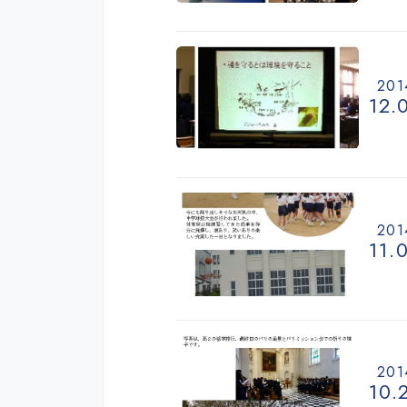
201
12.
201
11.
201
10.