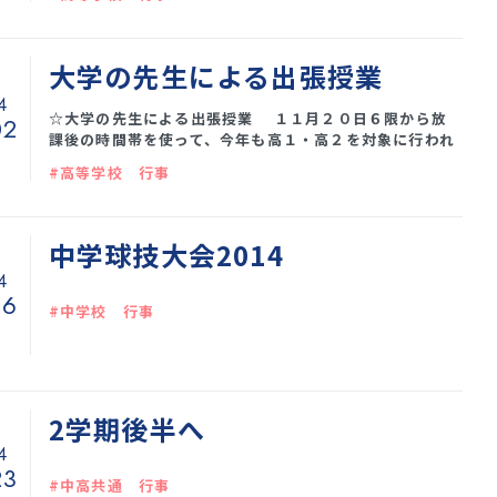
原作の「アルルの女」。ビゼーの曲でも有名ですね。 た
だ、作品は、アルルの女に恋い焦がれる青年フレデリと彼
を慕う少女、彼の家族の苦悩の物語です。彼が自殺に追い
込まれる過程をどのように描くか、登場人物一人一人の心
大学の先生による出張授業
理をどう浮き上がらせるか、難しい作品でしたが、音響と
4
照明に支えられて、キャストの熱演がひかりました。アル
☆大学の先生による出張授業 １１月２０日６限から放
02
ルの女が、
課後の時間帯を使って、今年も高１・高２を対象に行われ
ました。 以下の大学・学部から１２の先生方に来ていた
#高等学校 行事
だきました。 ○神戸大学 文学部・国際文化学部・発達科
学部・法学部・経済学部・経営学部・理学部・医学部・工
学部・農学部・海事科学部 ○兵庫医科大学○武庫川女子
大学薬学部テーマは多彩で、「人文入門：「もののけ姫」
中学球技大会2014
をどう観るか」「人の心を学ぶおもしろさ：発育の心理
4
学」「生き物を絶滅から
06
#中学校 行事
2学期後半へ
4
23
#中高共通 行事