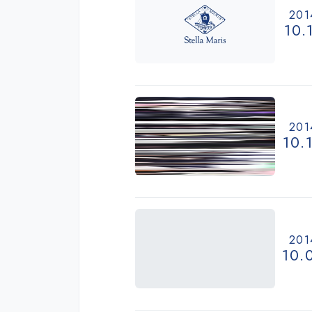
201
10.
201
10.
201
10.