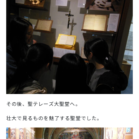
SNS運用ポリシー
学校いじめ防止基本方針
採用情報
@kobe_kaisei
その後、聖テレーズ大聖堂へ。
壮大で見るものを魅了する聖堂でした。