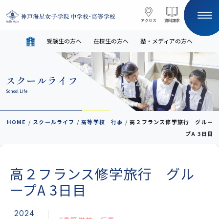
コンテンツへスキップ
アクセス
アクセス
資料請求
資料請求
受験生の方へ
在校生の方へ
塾・メディアの方へ
サイト内検索
スクールライフ
HOME
School Life
受験生の方へ
在校生の方へ
HOME
/
スクールライフ
/
高等学校 行事
/
高２フランス修学旅行 グルー
プA 3日目
塾・メディアの方へ
English
高２フランス修学旅行 グル
学校案内
ープA 3日目
2024
教育と進路