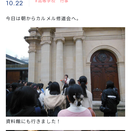
#高等学校 行事
10.22
学校生活
今日は朝からカルメル修道会へ。
入試情報
お知らせ
スクールライフ
交通アクセス
お問い合わせ
利用規約・免責事項
個人情報保護方針
資料館にも行きました！