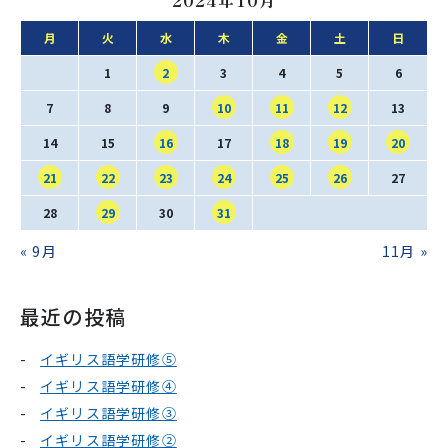
月
火
水
木
金
土
日
1
2
3
4
5
6
7
8
9
10
11
12
13
14
15
16
17
18
19
20
21
22
23
24
25
26
27
28
29
30
31
« 9月
11月 »
最近の投稿
イギリス語学研修⑤
イギリス語学研修④
イギリス語学研修③
イギリス語学研修②