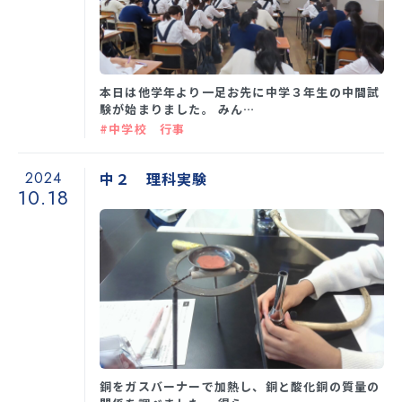
学校生活
本日は他学年より一足お先に中学３年生の中間試
験が始まりました。 みん…
入試情報
#中学校 行事
お知らせ
2024
中２ 理科実験
10.18
スクールライフ
交通アクセス
お問い合わせ
利用規約・免責事項
個人情報保護方針
銅をガスバーナーで加熱し、銅と酸化銅の質量の