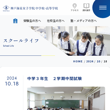
コンテンツへスキップ
アクセス
アクセス
資料請求
資料請求
受験生の方へ
在校生の方へ
塾・メディアの方へ
サイト内検索
スクールライフ
HOME
School Life
受験生の方へ
在校生の方へ
HOME
/
2024
/
10
/
18
塾・メディアの方へ
English
2024
中学３年生 ２学期中間試験
10.18
学校案内
教育と進路