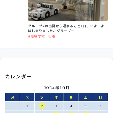
学校生活
グループAの出発から遅れること1日、いよいよ
はじまりました、グループ…
入試情報
#高等学校 行事
お知らせ
スクールライフ
カレンダー
交通アクセス
お問い合わせ
2024年10月
月
火
水
木
金
土
日
利用規約・免責事項
個人情報保護方針
1
2
3
4
5
6