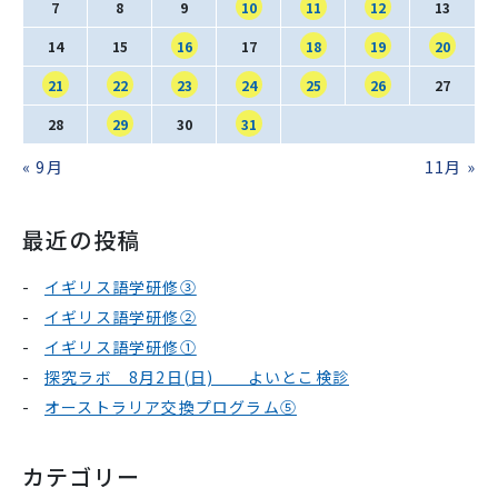
SNS運用ポリシー
学校いじめ防止基本方針
7
8
9
10
11
12
13
14
15
16
17
18
19
20
採用情報
21
22
23
24
25
26
27
28
29
30
31
« 9月
11月 »
@kobe_kaisei
最近の投稿
イギリス語学研修③
イギリス語学研修②
イギリス語学研修①
探究ラボ 8月2日(日) よいとこ検診
オーストラリア交換プログラム⑤
カテゴリー