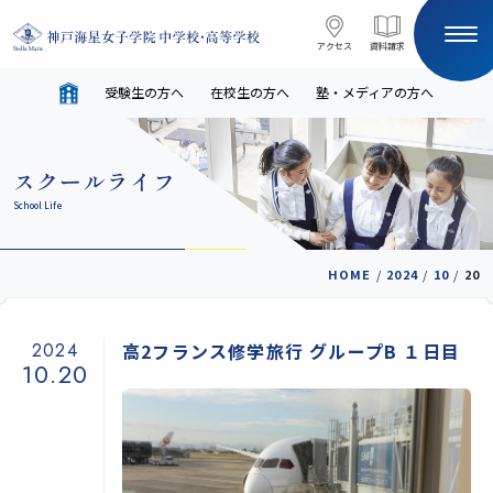
コンテンツへスキップ
アクセス
アクセス
資料請求
資料請求
受験生の方へ
在校生の方へ
塾・メディアの方へ
サイト内検索
スクールライフ
HOME
School Life
受験生の方へ
在校生の方へ
HOME
/
2024
/
10
/
20
塾・メディアの方へ
English
2024
高2フランス修学旅行 グループB １日目
10.20
学校案内
教育と進路