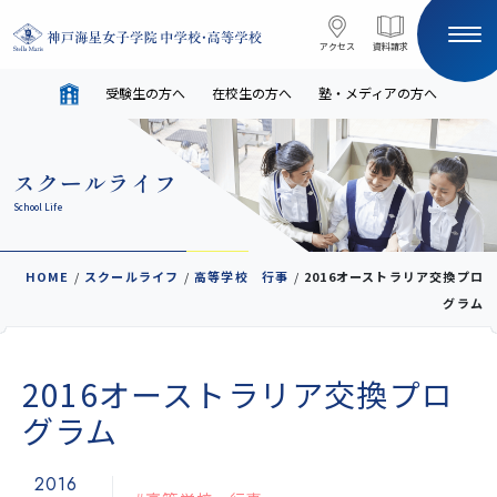
コンテンツへスキップ
アクセス
アクセス
資料請求
資料請求
受験生の方へ
在校生の方へ
塾・メディアの方へ
サイト内検索
スクールライフ
HOME
School Life
受験生の方へ
在校生の方へ
HOME
/
スクールライフ
/
高等学校 行事
/
2016オーストラリア交換プロ
グラム
塾・メディアの方へ
English
2016オーストラリア交換プロ
学校案内
グラム
2016
教育と進路