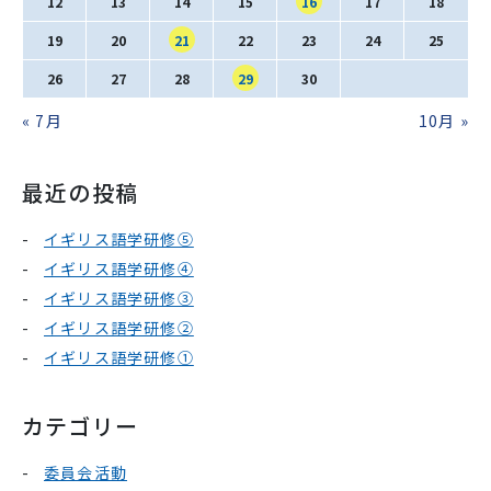
12
13
14
15
16
17
18
19
20
21
22
23
24
25
26
27
28
29
30
« 7月
10月 »
最近の投稿
イギリス語学研修⑤
イギリス語学研修④
イギリス語学研修③
イギリス語学研修②
イギリス語学研修①
カテゴリー
委員会活動