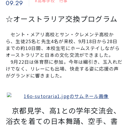
#高等学校 行事
09.29
☆オーストラリア交換プログラム
学校生活
セント・メアリ高校とサン・クレメンテ高校か
入試情報
ら、生徒
25
名と先生
4
名が来校、9月18日から28日
までの約10日間、本校生宅にホームステイしながら
オーストラリアと日本の文化交流ができました。
お知らせ
9月22日は体育祭に参加。今年は綱引き、玉入れだ
けでなく、リレーにも出場、快走する姿に応援の声
がグランドに響きました。
スクールライフ
交通アクセス
お問い合わせ
京都見学、高1との学年交流会、
利用規約・免責事項
個人情報保護方針
浴衣を着ての日本舞踊、空手、書