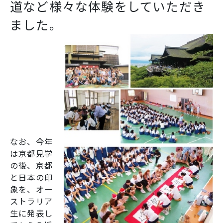
道など様々な体験をしていただき
SNS運用ポリシー
学校いじめ防止基本方針
ました。
採用情報
@kobe_kaisei
なお、今年
は京都見学
の後、京都
と日本の印
象を、オー
ストラリア
生に発表し