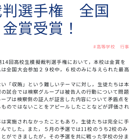
裁判選手権 全国
 金賞受賞！
#高等学校 行事
第14回高校生模擬裁判選手権において，本校は金賞を
れは全国大会参加２９校中，６校のみに与えられた最高
ない「収賄」という難しいテーマに対し，生徒たちは本
際の試合では検察グループは被告人の行動について問題
ループは検察側の証人が証言した内容について矛盾点を
るものではないことをアピールしたことなどが評価され
年は実施されなかったこともあり，生徒たちは完全に手
んでした。また，５月の予選では11校のうち2校のみ
ことができましたが，その予選を共に戦った学校の分ま