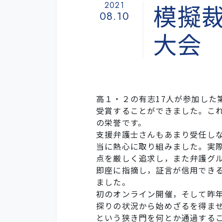
模擬
2021
08.10
大会
高１・２の有志17人が参加した
受賞することができました。こ
の栄誉です。
支援弁護士さんもあまり受任し
当に熱心に取り組みました。実
点を厳しく追求し，また弁護グ
即座に指摘し，証言が信用でき
ました。
初のオンライン開催，そして昨
探りの状況から始めざるを得ませ
という狭き門を何とか通過する