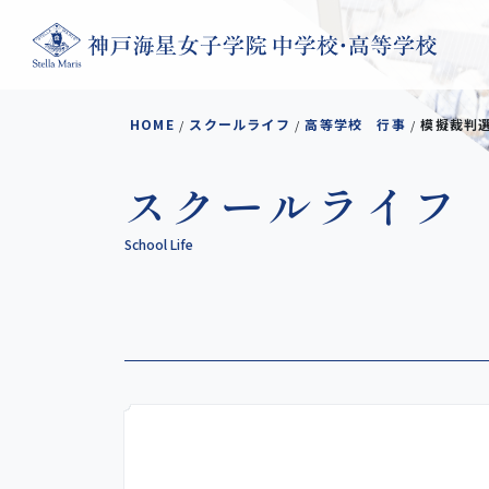
コンテンツへスキップ
HOME
スクールライフ
高等学校 行事
模擬裁判
/
/
/
スクールライフ
School Life