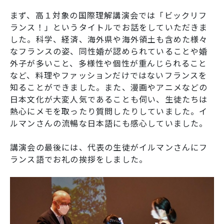
SNS運用ポリシー
学校いじめ防止基本方針
まず、高１対象の国際理解講演会では「ビックリフ
ランス！」というタイトルでお話をしていただきま
採用情報
した。科学、経済、海外県や海外領土も含めた様々
なフランスの姿、同性婚が認められていることや婚
外子が多いこと、多様性や個性が重んじられること
など、料理やファッションだけではないフランスを
知ることができました。また、漫画やアニメなどの
@kobe_kaisei
日本文化が大変人気であることも伺い、生徒たちは
熱心にメモを取ったり質問したりしていました。イ
ルマンさんの流暢な日本語にも感心していました。
講演会の最後には、代表の生徒がイルマンさんにフ
ランス語でお礼の挨拶をしました。