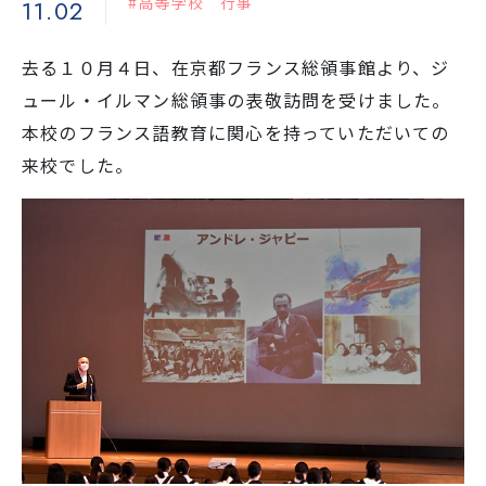
#高等学校 行事
11.02
学校生活
去る１０月４日、在京都フランス総領事館より、ジ
ュール・イルマン総領事の表敬訪問を受けました。
本校のフランス語教育に関心を持っていただいての
入試情報
来校でした。
お知らせ
スクールライフ
交通アクセス
お問い合わせ
利用規約・免責事項
個人情報保護方針