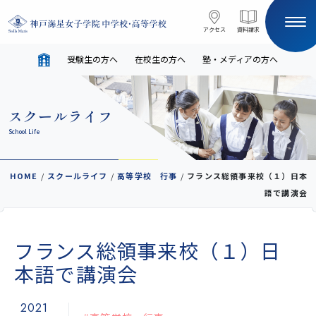
コンテンツへスキップ
アクセス
アクセス
資料請求
資料請求
受験生の方へ
在校生の方へ
塾・メディアの方へ
サイト内検索
スクールライフ
HOME
School Life
受験生の方へ
在校生の方へ
HOME
/
スクールライフ
/
高等学校 行事
/
フランス総領事来校（１）日本
語で講演会
塾・メディアの方へ
English
フランス総領事来校（１）日
学校案内
本語で講演会
2021
教育と進路