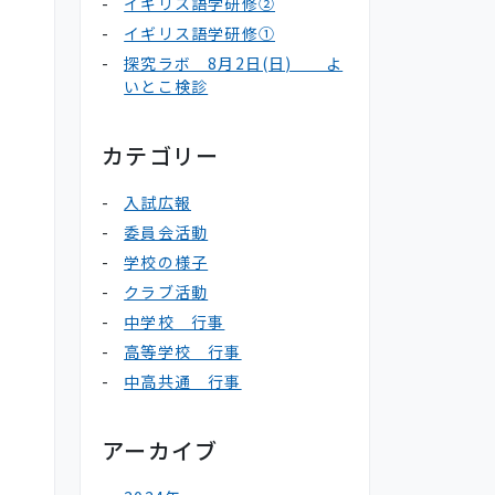
イギリス語学研修②
イギリス語学研修①
探究ラボ 8月2日(日) よ
いとこ検診
カテゴリー
入試広報
委員会活動
学校の様子
クラブ活動
中学校 行事
高等学校 行事
中高共通 行事
アーカイブ