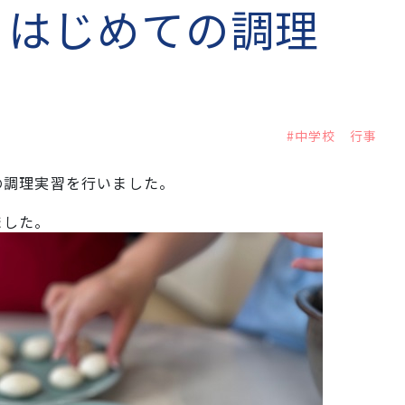
 はじめての調理
#中学校 行事
の調理実習を行いました。
ました。