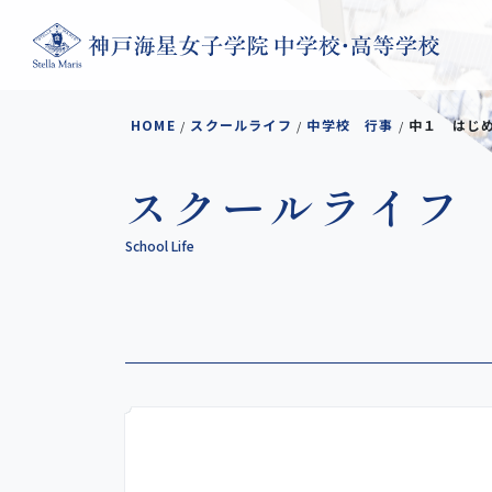
コンテンツへスキップ
HOME
スクールライフ
中学校 行事
中１ はじ
/
/
/
スクールライフ
School Life