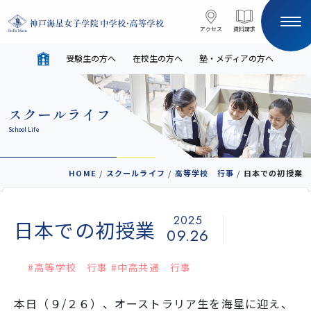
コンテンツへスキップ
アクセス
アクセス
資料請求
資料請求
受験生の方へ
在校生の方へ
塾・メディアの方へ
サイト内検索
スクールライフ
HOME
School Life
受験生の方へ
在校生の方へ
HOME
/
スクールライフ
/
高等学校 行事
/
日本での初授業
塾・メディアの方へ
English
2025
日本での初授業
09.26
学校案内
#高等学校 行事 #中高共通 行事
本日（９/２６）、オーストラリア生を海星に迎え、
教育と進路