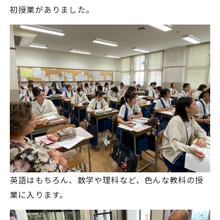
初授業がありました。
学校生活
入試情報
お知らせ
スクールライフ
交通アクセス
お問い合わせ
英語はもちろん、数学や理科など、色んな教科の授
利用規約・免責事項
個人情報保護方針
業に入ります。