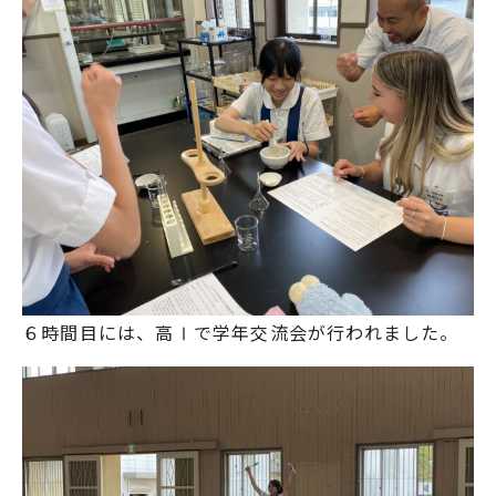
SNS運用ポリシー
学校いじめ防止基本方針
採用情報
@kobe_kaisei
６時間目には、高Ⅰで学年交流会が行われました。