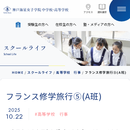
コンテンツへスキップ
アクセス
アクセス
資料請求
資料請求
受験生の方へ
在校生の方へ
塾・メディアの方へ
サイト内検索
スクールライフ
HOME
School Life
受験生の方へ
在校生の方へ
HOME
/
スクールライフ
/
高等学校 行事
/
フランス修学旅行⑤(A班)
塾・メディアの方へ
English
フランス修学旅行⑤(A班)
学校案内
2025
#高等学校 行事
10.22
教育と進路