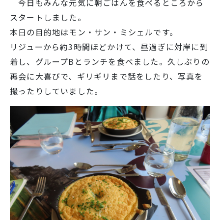
今日もみんな元気に朝ごはんを食べるところから
スタートしました。
学校生活
本日の目的地はモン・サン・ミシェルです。
リジューから約3時間ほどかけて、昼過ぎに対岸に到
着し、グループBとランチを食べました。久しぶりの
入試情報
再会に大喜びで、ギリギリまで話をしたり、写真を
撮ったりしていました。
お知らせ
スクールライフ
交通アクセス
お問い合わせ
利用規約・免責事項
個人情報保護方針