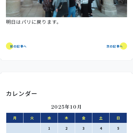
明日はパリに戻ります。
前の記事へ
次の記事へ
カレンダー
2025年10月
月
火
水
木
金
土
日
1
2
3
4
5