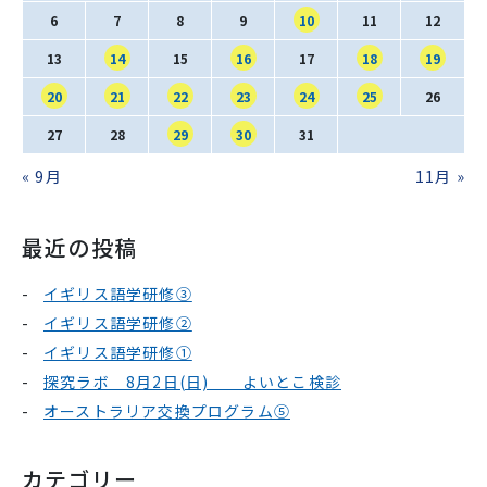
6
7
8
9
10
11
12
13
14
15
16
17
18
19
20
21
22
23
24
25
26
27
28
29
30
31
« 9月
11月 »
最近の投稿
イギリス語学研修③
イギリス語学研修②
イギリス語学研修①
探究ラボ 8月2日(日) よいとこ検診
オーストラリア交換プログラム⑤
カテゴリー