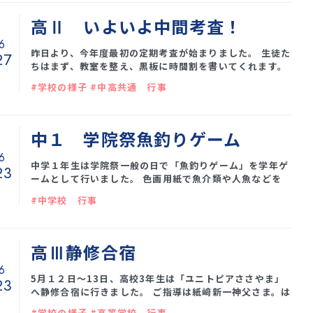
高Ⅱ いよいよ中間考査！
6
昨日より、今年度最初の定期考査が始まりました。 生徒た
27
ちはまず、教室を整え、黒板に時間割を書いてくれます。
テストが終わると、次のテストに向けて友人と教室で勉強
#学校の様子 #中高共通 行事
し合う様子も見られます。 みさなんの日頃の努力、直前の
頑張り、両方が発揮できますように。あと3日頑張ってく
ださい！
中１ 学院祭魚釣りゲーム
6
中学１年生は学院祭一般の日で「魚釣りゲーム」を学年ゲ
23
ームとして行いました。 色画用紙で魚介類や人魚などを
手作りし、時間をかけて楽しみながら準備を進めました。
#中学校 行事
会場に飾りつけるものも本番前まで作り続け、海中をイメ
ージした看板など、様々な工夫が見られました。 当日は沢
山のお客様にも参加していただき、会場は笑顔で溢れてい
ました。 年下のお客様にも楽しんでいただけるようルール
高Ⅲ静修合宿
を頑張って説明したり、魚が釣りやすいようにアドバイス
6
したりする姿も多く見受けられました。 中学１年生
5月１２日～13日、高校3年生は「ユニトピアささやま」
23
へ静修合宿に行きました。 ご指導は紙﨑新一神父さま。は
るばる那覇教区の石川教会から来てくださいました。神父
#学校の様子 #高等学校 行事