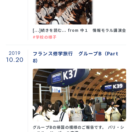
学校生活
[...]続きを読む... from 中１ 情報モラル講演会
入試情報
#学校の様子
2019
フランス修学旅行 グループB（Part
お知らせ
10.20
8）
スクールライフ
交通アクセス
お問い合わせ
利用規約・免責事項
個人情報保護方針
グループBの帰国の模様のご報告です。 パリ・シ