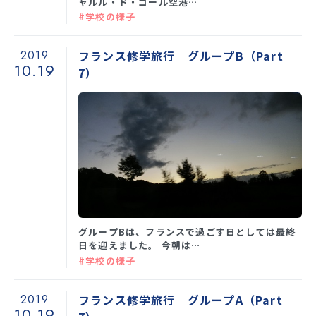
ャルル・ド・ゴール空港…
SNS運用ポリシー
学校いじめ防止基本方針
#学校の様子
採用情報
2019
フランス修学旅行 グループB（Part
10.19
7）
@kobe_kaisei
グループBは、フランスで過ごす日としては最終
日を迎えました。 今朝は…
#学校の様子
2019
フランス修学旅行 グループA（Part
10.19