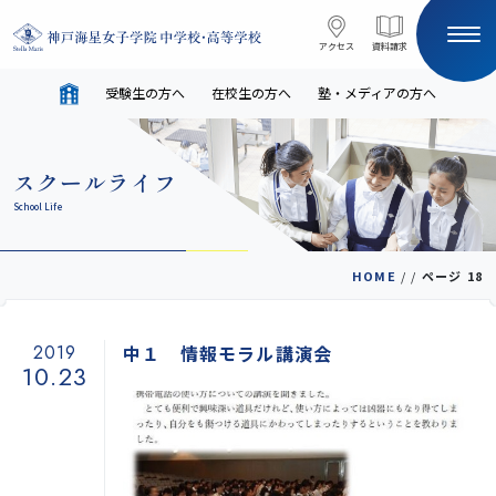
コンテンツへスキップ
アクセス
アクセス
資料請求
資料請求
受験生の方へ
在校生の方へ
塾・メディアの方へ
サイト内検索
スクールライフ
HOME
School Life
受験生の方へ
在校生の方へ
HOME
/
/
ページ 18
塾・メディアの方へ
English
2019
中１ 情報モラル講演会
10.23
学校案内
教育と進路