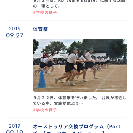
９月２４日、RD（Rare Disase）に関する活動
の一環として、…
#学校の様子
2019
体育祭
09.27
９月２２日、体育祭を行いました。 台風が接近し
ている中、実施が危ぶま…
#学校の様子
2019
オーストラリア交換プログラム（Part
09.19