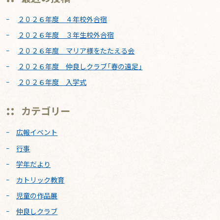
２０２６年度 ４年校外合宿
２０２６年度 ３年生校外合宿
２０２６年度 マリア様をたたえる会
２０２６年度 仲良しクラブ「春の遠足」
２０２６年度 入学式
カテゴリー
広報イベント
行事
学年だより
カトリック教育
児童の作品展
仲良しクラブ