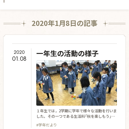
学ぶ姿勢を築く
グローバル教育
学校生活
2020年1月8日の記事
星の子の一日
年間行事
授業の特色
宿泊体験学習
入学案内
入学案内
募集要項
部活・委員会活動
お知らせ
一年生の活動の様子
2020
01.08
スクールライフ
学校説明会・公開行事
資料請求
交通アクセス
利用規約・免責事項
プライバシーポリシー
SNS運用ポリシー
１年生では，2学期に学年で様々な活動を行いま
した。その一つである生活科「秋を楽しもう」を
ご紹介したいと思います。校庭に落ちている枯
English
採用情報
#学年だより
れ葉やドングリの実を拾い集め，いろんなもの