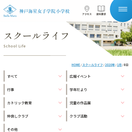
コンテンツへスキップ
アクセス
資料請求
アクセス
資料請求
スクールライフ
サイト内検索
School Life
HOME
HOME
スクールライフ
2020年
1月
8日
/
/
/
/
受験生の保護者の方へ
在校生の保護者の方へ
すべて
広報イベント
学校案内
行事
学年だより
星の子を目指す
本校について
カトリック教育
児童の作品展
一貫教育
仲良しクラブ
クラブ活動
施設紹介
安全対策
教育の特色
その他