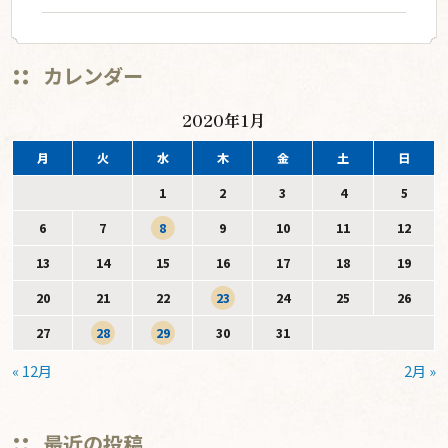
を作りました。 一つ目は，「森の妖精」です。先
ず，自分の想像する森の妖精を絵に描きまし
た。次に，拾ってきた木の葉やドングリ，松ぼ
っくりを使って画用紙の上に貼りつけました。
カレンダー
@kobe_kaisei_primary
みんなそれぞれ個性豊かな森の妖精ができまし
た。 二つ目は，ドングリや松ぼっくりを使った
2020年1月
おもちゃ作りです。ドングリゴマやドングリト
ントン相撲，松ぼっくりけん
月
火
水
木
金
土
日
1
2
3
4
5
6
7
8
9
10
11
12
13
14
15
16
17
18
19
20
21
22
23
24
25
26
27
28
29
30
31
« 12月
2月 »
最近の投稿