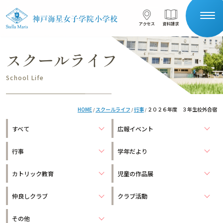
コンテンツへスキップ
アクセス
資料請求
アクセス
資料請求
スクールライフ
サイト内検索
School Life
HOME
HOME
スクールライフ
行事
２０２６年度 ３年生校外合宿
/
/
/
受験生の保護者の方へ
在校生の保護者の方へ
すべて
広報イベント
学校案内
行事
学年だより
星の子を目指す
本校について
カトリック教育
児童の作品展
一貫教育
仲良しクラブ
クラブ活動
施設紹介
安全対策
教育の特色
その他