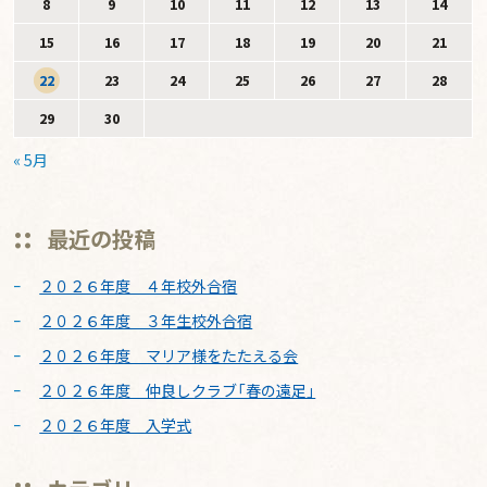
8
9
10
11
12
13
14
15
16
17
18
19
20
21
22
23
24
25
26
27
28
29
30
« 5月
最近の投稿
２０２６年度 ４年校外合宿
２０２６年度 ３年生校外合宿
２０２６年度 マリア様をたたえる会
２０２６年度 仲良しクラブ「春の遠足」
２０２６年度 入学式