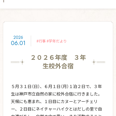
学ぶ姿勢を築く
グローバル教育
学校生活
星の子の一日
年間行事
授業の特色
宿泊体験学習
入学案内
2026
入学案内
募集要項
#行事 #学年だより
06.01
部活・委員会活動
お知らせ
２０２６年度 ３年
スクールライフ
学校説明会・公開行事
生校外合宿
資料請求
５月３１日（日）、６月１日（月）１泊２日で、３年
交通アクセス
利用規約・免責事項
生は神戸市立自然の家に校外合宿に行きました。
プライバシーポリシー
SNS運用ポリシー
天候にも恵まれ、１日目にカヌーとアーチェリ
ー、２日目にネイチャーハイクとはだしの里で自
English
採用情報