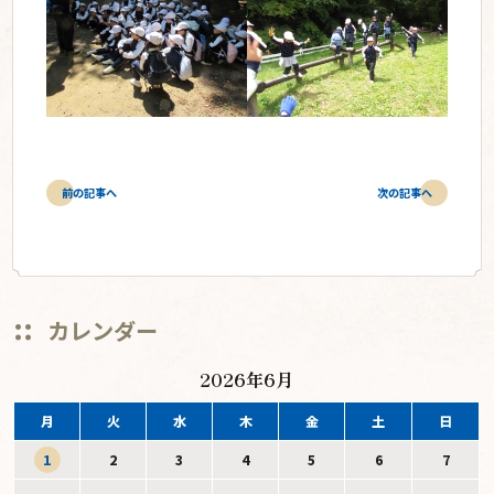
前の記事へ
次の記事へ
カレンダー
2026年6月
月
火
水
木
金
土
日
1
2
3
4
5
6
7