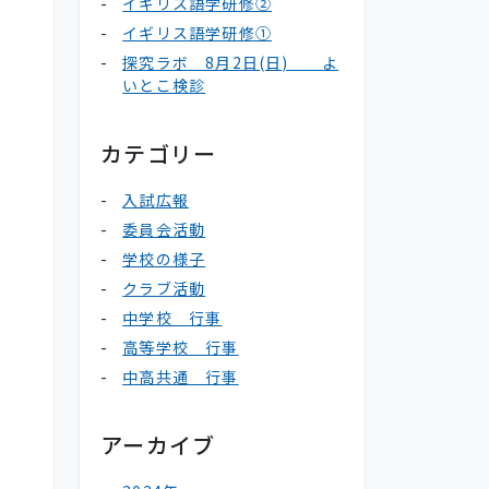
イギリス語学研修②
イギリス語学研修①
探究ラボ 8月2日(日) よ
いとこ検診
カテゴリー
入試広報
委員会活動
学校の様子
クラブ活動
中学校 行事
高等学校 行事
中高共通 行事
アーカイブ