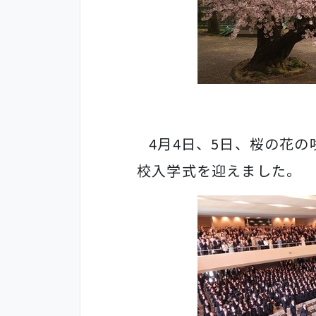
4
月
4
日、
5
日、桜の花の
校入学式を迎えました。