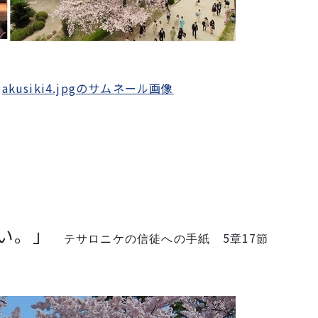
、
い。」
5
17
テサロニケの信徒への手紙
章
節