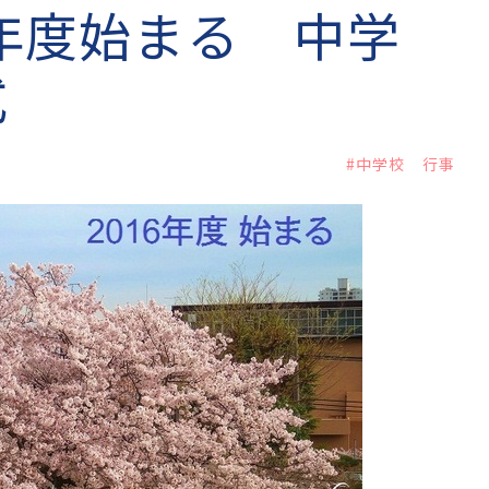
6年度始まる 中学
式
#中学校 行事