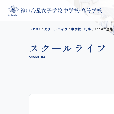
コンテンツへスキップ
HOME
スクールライフ
中学校 行事
2016年度
/
/
/
スクールライフ
School Life