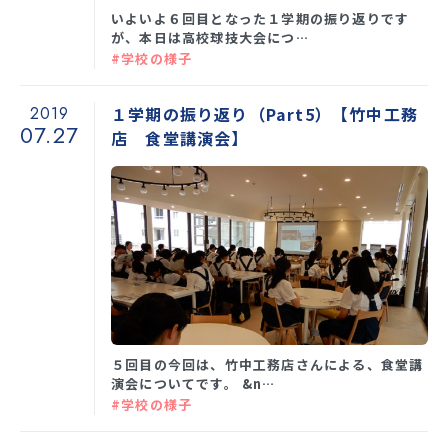
SNS運用ポリシー
学校いじめ防止基本方針
いよいよ６回目となった１学期の振り返りです
が、本日は高校球技大会につ…
#学校の様子
採用情報
2019
１学期の振り返り（Part5）【竹中工務
07.27
店 食堂講演会】
@kobe_kaisei
５回目の今回は、竹中工務店さんによる、食堂講
演会についてです。 &n…
#学校の様子