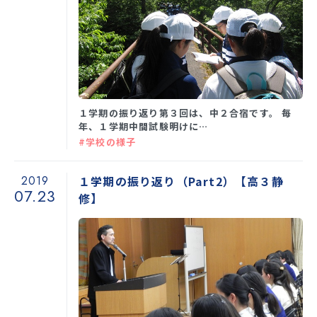
１学期の振り返り第３回は、中２合宿です。 毎
年、１学期中間試験明けに…
#学校の様子
2019
１学期の振り返り（Part2）【高３静
07.23
修】