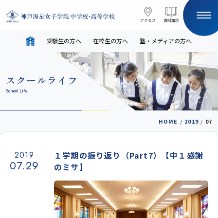
コンテンツへスキップ
アクセス
アクセス
資料請求
資料請求
受験生の方へ
在校生の方へ
塾・メディアの方へ
サイト内検索
スクールライフ
HOME
School Life
受験生の方へ
在校生の方へ
HOME
/
2019
/
07
塾・メディアの方へ
English
2019
１学期の振り返り（Part7）【中１感謝
07.29
のミサ】
学校案内
教育と進路