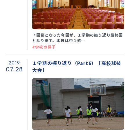
学校生活
７回目となった今回が、１学期の振り返り最終回
入試情報
となります。本日は中１感…
#学校の様子
お知らせ
2019
１学期の振り返り（Part6）【高校球技
07.28
大会】
スクールライフ
交通アクセス
お問い合わせ
利用規約・免責事項
個人情報保護方針