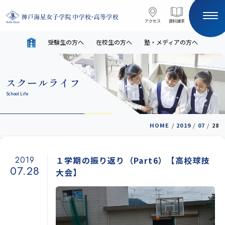
コンテンツへスキップ
アクセス
アクセス
資料請求
資料請求
受験生の方へ
在校生の方へ
塾・メディアの方へ
サイト内検索
スクールライフ
HOME
School Life
受験生の方へ
在校生の方へ
HOME
/
2019
/
07
/
28
塾・メディアの方へ
English
2019
１学期の振り返り（Part6）【高校球技
07.28
大会】
学校案内
教育と進路