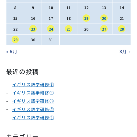
SNS運用ポリシー
学校いじめ防止基本方針
8
9
10
11
12
13
14
15
16
17
18
19
20
21
採用情報
22
23
24
25
26
27
28
29
30
31
« 6月
8月 »
@kobe_kaisei
最近の投稿
イギリス語学研修⑤
イギリス語学研修④
イギリス語学研修③
イギリス語学研修②
イギリス語学研修①
カテゴリー