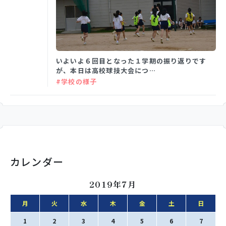
学校生活
いよいよ６回目となった１学期の振り返りです
入試情報
が、本日は高校球技大会につ…
#学校の様子
お知らせ
スクールライフ
カレンダー
交通アクセス
お問い合わせ
2019年7月
利用規約・免責事項
個人情報保護方針
月
火
水
木
金
土
日
1
2
3
4
5
6
7