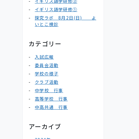
イギリス語学研修②
イギリス語学研修①
探究ラボ 8月2日(日) よ
いとこ検診
カテゴリー
入試広報
委員会活動
学校の様子
クラブ活動
中学校 行事
高等学校 行事
中高共通 行事
アーカイブ