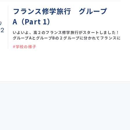
フランス修学旅行 グループ
A（Part 1）
9
12
いよいよ、高２のフランス修学旅行がスタートしました！
グループAとグループBの２グループに分かれてフランスに
行きます。 本日より、それぞれのグループから届いた報告
#学校の様子
をアップしていきます。 まずは、グループAの1日目で
す。 10月11日、グループAは、伊丹空港を予定通り出発
しました。台風が近づいていますが、飛行機から富士山が
望めました。そして羽田で予定通り、乗り継ぎ、パリ・シ
ャルルドゴール空港まで順調にフライトします。現地ガイ
ドさんとバスの運転手さんにボンジュール、と挨拶