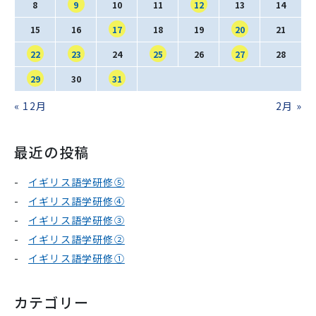
SNS運用ポリシー
学校いじめ防止基本方針
8
9
10
11
12
13
14
15
16
17
18
19
20
21
採用情報
22
23
24
25
26
27
28
29
30
31
« 12月
2月 »
@kobe_kaisei
最近の投稿
イギリス語学研修⑤
イギリス語学研修④
イギリス語学研修③
イギリス語学研修②
イギリス語学研修①
カテゴリー