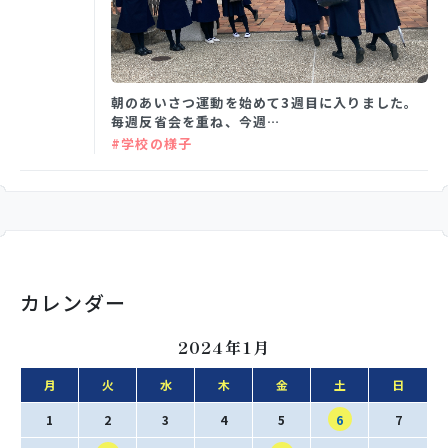
学校生活
朝のあいさつ運動を始めて3週目に入りました。
毎週反省会を重ね、今週…
入試情報
#学校の様子
お知らせ
スクールライフ
カレンダー
交通アクセス
お問い合わせ
2024年1月
月
火
水
木
金
土
日
利用規約・免責事項
個人情報保護方針
1
2
3
4
5
6
7