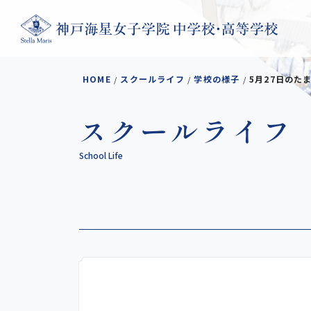
コンテンツへスキップ
HOME
スクールライフ
学校の様子
5月27日のた
/
/
/
スクールライフ
School Life