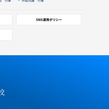
校 行事
中高共通 行事
SNS運用ポリシー