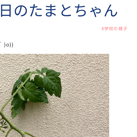
7日のたまとちゃん
#学校の様子
)o))