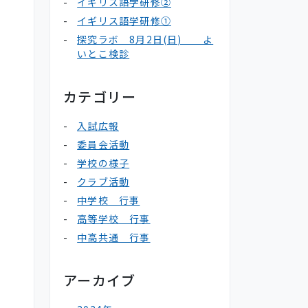
イギリス語学研修②
イギリス語学研修①
探究ラボ 8月2日(日) よ
いとこ検診
カテゴリー
入試広報
委員会活動
学校の様子
クラブ活動
中学校 行事
高等学校 行事
中高共通 行事
アーカイブ