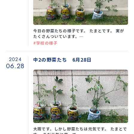
学校生活
今日の野菜たちの様子です。 たまとです。 実が
たくさんついています。…
入試情報
#学校の様子
お知らせ
2024
中2の野菜たち 6月28日
06.28
スクールライフ
交通アクセス
お問い合わせ
利用規約・免責事項
個人情報保護方針
大雨です。しかし野菜たちは元気です。 たまとで