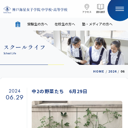
コンテンツへスキップ
アクセス
アクセス
資料請求
資料請求
受験生の方へ
在校生の方へ
塾・メディアの方へ
サイト内検索
スクールライフ
HOME
School Life
受験生の方へ
在校生の方へ
HOME
/
2024
/
06
塾・メディアの方へ
English
2024
中2の野菜たち 6月29日
06.29
学校案内
教育と進路