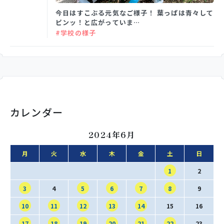
今日はすこぶる元気なご様子！ 葉っぱは青々して
ピンッ！と広がっていま…
#学校の様子
カレンダー
2024年6月
月
火
水
木
金
土
日
1
2
3
4
5
6
7
8
9
10
11
12
13
14
15
16
17
18
19
20
21
22
23