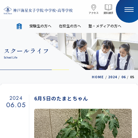
コンテンツへスキップ
アクセス
アクセス
資料請求
資料請求
受験生の方へ
在校生の方へ
塾・メディアの方へ
サイト内検索
スクールライフ
HOME
School Life
受験生の方へ
在校生の方へ
HOME
/
2024
/
06
/
05
塾・メディアの方へ
English
2024
6月5日のたまとちゃん
06.05
学校案内
教育と進路