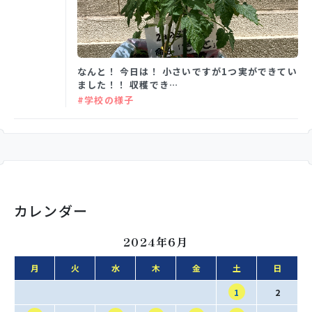
学校生活
なんと！ 今日は！ 小さいですが1つ実ができてい
ました！！ 収穫でき…
入試情報
#学校の様子
お知らせ
スクールライフ
カレンダー
交通アクセス
お問い合わせ
2024年6月
月
火
水
木
金
土
日
利用規約・免責事項
個人情報保護方針
1
2