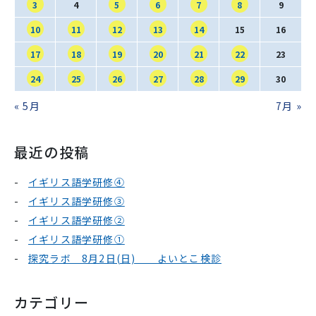
SNS運用ポリシー
学校いじめ防止基本方針
3
4
5
6
7
8
9
10
11
12
13
14
15
16
採用情報
17
18
19
20
21
22
23
24
25
26
27
28
29
30
« 5月
7月 »
@kobe_kaisei
最近の投稿
イギリス語学研修④
イギリス語学研修③
イギリス語学研修②
イギリス語学研修①
探究ラボ 8月2日(日) よいとこ検診
カテゴリー