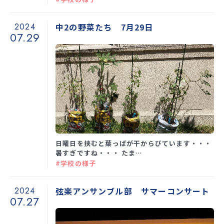
SNS運用ポリシー
学校いじめ防止基本方針
2024
中2の野菜たち 7月29日
採用情報
07.29
@kobe_kaisei
日曜日を挟むと葉っぱが干からびています・・・
暑すぎですね・・・ たま…
#学校の様子
2024
弦楽アンサンブル部 サマーコンサート
07.27