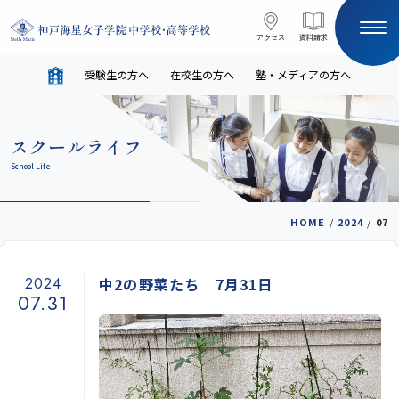
コンテンツへスキップ
アクセス
アクセス
資料請求
資料請求
受験生の方へ
在校生の方へ
塾・メディアの方へ
サイト内検索
スクールライフ
HOME
School Life
受験生の方へ
在校生の方へ
HOME
/
2024
/
07
塾・メディアの方へ
English
2024
中2の野菜たち 7月31日
07.31
学校案内
教育と進路