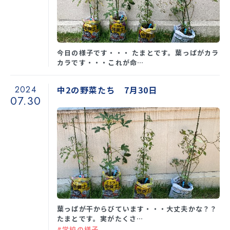
学校生活
今日の様子です・・・ たまとです。葉っぱがカラ
カラです・・・これが命…
入試情報
2024
中2の野菜たち 7月30日
07.30
お知らせ
スクールライフ
交通アクセス
お問い合わせ
利用規約・免責事項
個人情報保護方針
葉っぱが干からびています・・・大丈夫かな？？
たまとです。実がたくさ…
#学校の様子