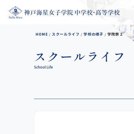
コンテンツへスキップ
HOME
スクールライフ
学校の様子
学院祭２
/
/
/
スクールライフ
School Life