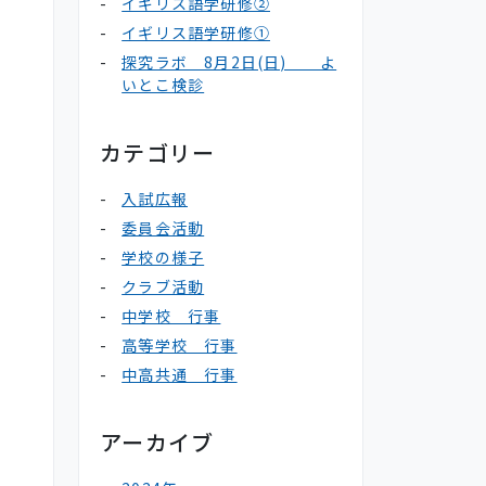
イギリス語学研修②
イギリス語学研修①
探究ラボ 8月2日(日) よ
いとこ検診
カテゴリー
入試広報
委員会活動
学校の様子
クラブ活動
中学校 行事
高等学校 行事
中高共通 行事
アーカイブ