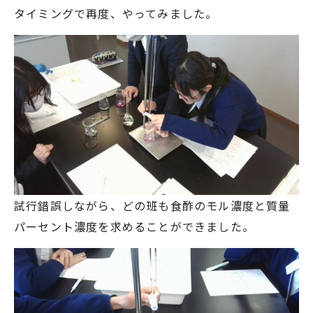
タイミングで再度、やってみました。
学校生活
入試情報
お知らせ
スクールライフ
試行錯誤しながら、どの班も食酢のモル濃度と質量
パーセント濃度を求めることができました。
交通アクセス
お問い合わせ
利用規約・免責事項
個人情報保護方針