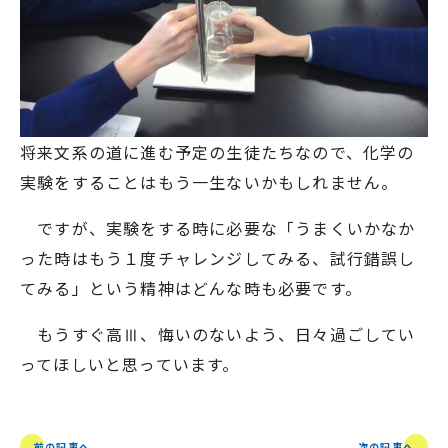
SNS運用ポリシー
学校いじめ防止基本方針
採用情報
将来文系の道に進む予定の生徒たちなので、化学の
@kobe_kaisei
実験をすることはもう一生ないかもしれません。
ですが、実験をする時に必要な「うまくいかなか
った時はもう１度チャレンジしてみる、試行錯誤し
てみる」という精神はどんな時も必要です。
もうすぐ高Ⅲ、悔いのないよう、日々過ごしてい
ってほしいと思っています。
前の記事へ
次の記事へ