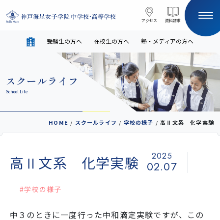
コンテンツへスキップ
アクセス
アクセス
資料請求
資料請求
受験生の方へ
在校生の方へ
塾・メディアの方へ
サイト内検索
スクールライフ
HOME
School Life
受験生の方へ
在校生の方へ
HOME
/
スクールライフ
/
学校の様子
/
高Ⅱ文系 化学実験
塾・メディアの方へ
English
2025
高Ⅱ文系 化学実験
02.07
学校案内
#学校の様子
中３のときに一度行った中和滴定実験ですが、この
教育と進路