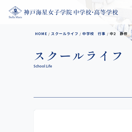
コンテンツへスキップ
HOME
スクールライフ
中学校 行事
中2 静修
/
/
/
スクールライフ
School Life