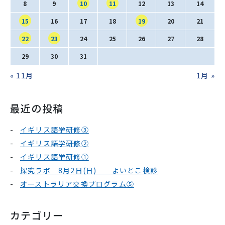
SNS運用ポリシー
学校いじめ防止基本方針
8
9
10
11
12
13
14
15
16
17
18
19
20
21
採用情報
22
23
24
25
26
27
28
29
30
31
« 11月
1月 »
@kobe_kaisei
最近の投稿
イギリス語学研修③
イギリス語学研修②
イギリス語学研修①
探究ラボ 8月2日(日) よいとこ検診
オーストラリア交換プログラム⑤
カテゴリー