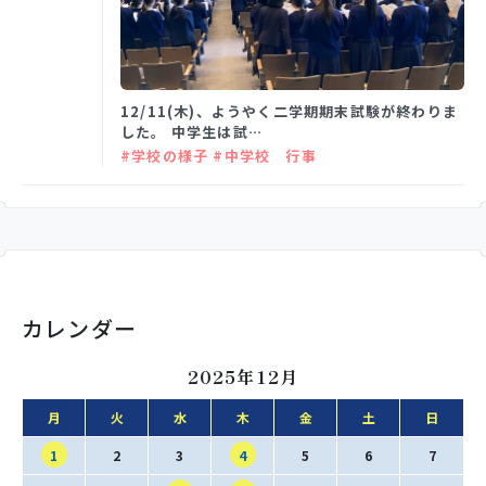
学校生活
12/11(木)、ようやく二学期期末試験が終わりま
した。 中学生は試…
入試情報
#学校の様子 #中学校 行事
お知らせ
スクールライフ
カレンダー
交通アクセス
お問い合わせ
2025年12月
月
火
水
木
金
土
日
利用規約・免責事項
個人情報保護方針
1
2
3
4
5
6
7