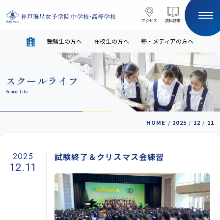
コンテンツへスキップ
アクセス
アクセス
資料請求
資料請求
受験生の方へ
在校生の方へ
塾・メディアの方へ
サイト内検索
スクールライフ
HOME
School Life
受験生の方へ
在校生の方へ
HOME
/
2025
/
12
/
11
塾・メディアの方へ
English
2025
試験終了＆クリスマス会練習
12.11
学校案内
教育と進路