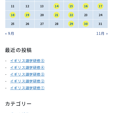
SNS運用ポリシー
学校いじめ防止基本方針
11
12
13
14
15
16
17
18
19
20
21
22
23
24
採用情報
25
26
27
28
29
30
31
« 9月
11月 »
@kobe_kaisei
最近の投稿
イギリス語学研修⑤
イギリス語学研修④
イギリス語学研修③
イギリス語学研修②
イギリス語学研修①
カテゴリー