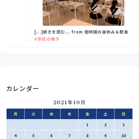
学校生活
[...]続きを読む... from 短時間の昼休み＆黙食
入試情報
#学校の様子
お知らせ
スクールライフ
カレンダー
2021年10月
交通アクセス
お問い合わせ
月
火
水
木
金
土
日
利用規約・免責事項
個人情報保護方針
1
2
3
4
5
6
7
8
9
10