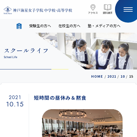
コンテンツへスキップ
アクセス
アクセス
資料請求
資料請求
受験生の方へ
在校生の方へ
塾・メディアの方へ
サイト内検索
スクールライフ
HOME
School Life
受験生の方へ
在校生の方へ
HOME
/
2021
/
10
/
15
塾・メディアの方へ
English
2021
短時間の昼休み＆黙食
10.15
学校案内
教育と進路