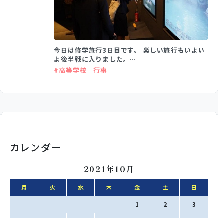
学校生活
今日は修学旅行3日目です。 楽しい旅行もいよい
よ後半戦に入りました。…
入試情報
#高等学校 行事
お知らせ
スクールライフ
カレンダー
交通アクセス
お問い合わせ
2021年10月
月
火
水
木
金
土
日
利用規約・免責事項
個人情報保護方針
1
2
3