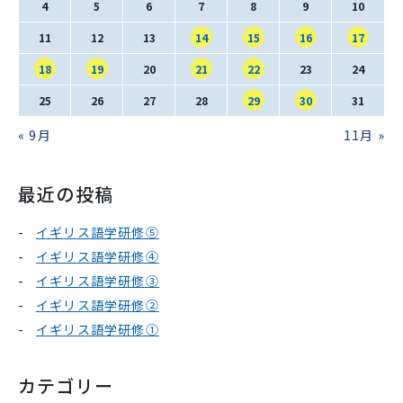
SNS運用ポリシー
学校いじめ防止基本方針
4
5
6
7
8
9
10
11
12
13
14
15
16
17
採用情報
18
19
20
21
22
23
24
25
26
27
28
29
30
31
« 9月
11月 »
@kobe_kaisei
最近の投稿
イギリス語学研修⑤
イギリス語学研修④
イギリス語学研修③
イギリス語学研修②
イギリス語学研修①
カテゴリー