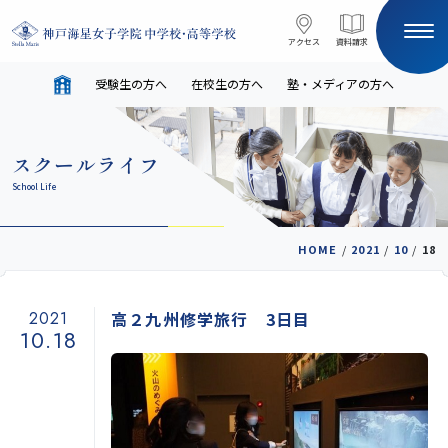
コンテンツへスキップ
アクセス
アクセス
資料請求
資料請求
受験生の方へ
在校生の方へ
塾・メディアの方へ
サイト内検索
スクールライフ
HOME
School Life
受験生の方へ
在校生の方へ
HOME
/
2021
/
10
/
18
塾・メディアの方へ
English
2021
高２九州修学旅行 3日目
10.18
学校案内
教育と進路