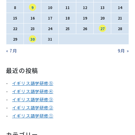
SNS運用ポリシー
学校いじめ防止基本方針
8
9
10
11
12
13
14
15
16
17
18
19
20
21
採用情報
22
23
24
25
26
27
28
29
30
31
« 7月
9月 »
@kobe_kaisei
最近の投稿
イギリス語学研修⑤
イギリス語学研修④
イギリス語学研修③
イギリス語学研修②
イギリス語学研修①
カテゴリー