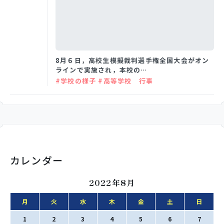
学校生活
8月６日，高校生模擬裁判選手権全国大会がオン
入試情報
ラインで実施され，本校の…
#学校の様子 #高等学校 行事
お知らせ
スクールライフ
カレンダー
交通アクセス
お問い合わせ
2022年8月
利用規約・免責事項
個人情報保護方針
月
火
水
木
金
土
日
1
2
3
4
5
6
7