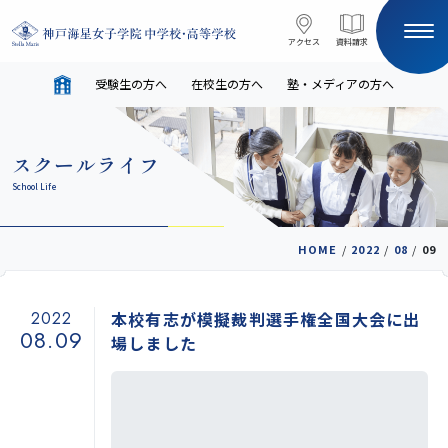
コンテンツへスキップ
アクセス
アクセス
資料請求
資料請求
受験生の方へ
在校生の方へ
塾・メディアの方へ
サイト内検索
スクールライフ
HOME
School Life
受験生の方へ
在校生の方へ
HOME
/
2022
/
08
/
09
塾・メディアの方へ
English
2022
本校有志が模擬裁判選手権全国大会に出
08.09
場しました
学校案内
教育と進路