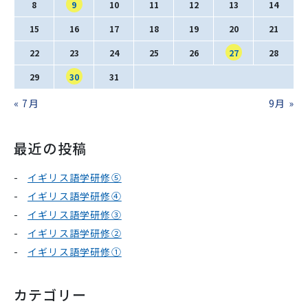
SNS運用ポリシー
学校いじめ防止基本方針
8
9
10
11
12
13
14
15
16
17
18
19
20
21
採用情報
22
23
24
25
26
27
28
29
30
31
« 7月
9月 »
@kobe_kaisei
最近の投稿
イギリス語学研修⑤
イギリス語学研修④
イギリス語学研修③
イギリス語学研修②
イギリス語学研修①
カテゴリー