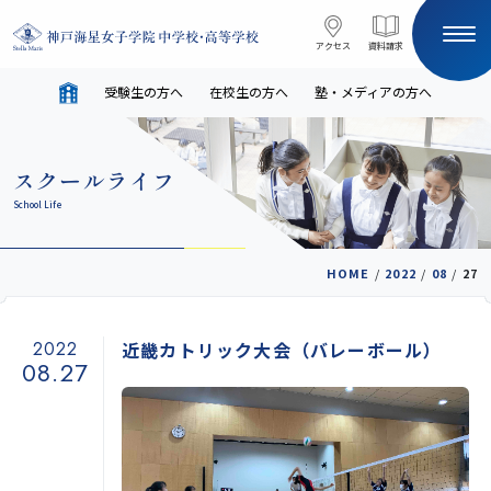
コンテンツへスキップ
アクセス
アクセス
資料請求
資料請求
受験生の方へ
在校生の方へ
塾・メディアの方へ
サイト内検索
スクールライフ
HOME
School Life
受験生の方へ
在校生の方へ
HOME
/
2022
/
08
/
27
塾・メディアの方へ
English
2022
近畿カトリック大会（バレーボール）
08.27
学校案内
教育と進路