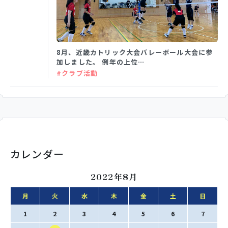
学校生活
8月、近畿カトリック大会バレーボール大会に参
加しました。 例年の上位…
入試情報
#クラブ活動
お知らせ
スクールライフ
カレンダー
交通アクセス
お問い合わせ
2022年8月
月
火
水
木
金
土
日
利用規約・免責事項
個人情報保護方針
1
2
3
4
5
6
7