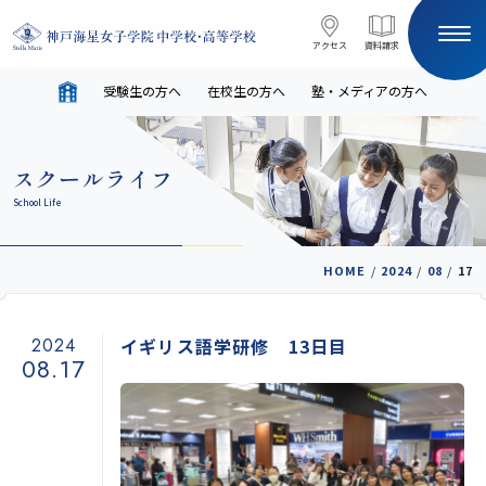
コンテンツへスキップ
アクセス
アクセス
資料請求
資料請求
受験生の方へ
在校生の方へ
塾・メディアの方へ
サイト内検索
スクールライフ
HOME
School Life
受験生の方へ
在校生の方へ
HOME
/
2024
/
08
/
17
塾・メディアの方へ
English
2024
イギリス語学研修 13日目
08.17
学校案内
教育と進路