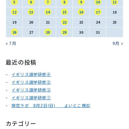
SNS運用ポリシー
学校いじめ防止基本方針
5
6
7
8
9
10
11
12
13
14
15
16
17
18
採用情報
19
20
21
22
23
24
25
26
27
28
29
30
31
« 7月
9月 »
@kobe_kaisei
最近の投稿
イギリス語学研修④
イギリス語学研修③
イギリス語学研修②
イギリス語学研修①
探究ラボ 8月2日(日) よいとこ検診
カテゴリー