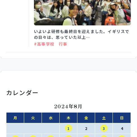
学校生活
いよいよ研修も最終日を迎えました。イギリスで
の日々は、思っていた以上…
入試情報
#高等学校 行事
お知らせ
スクールライフ
カレンダー
交通アクセス
お問い合わせ
2024年8月
月
火
水
木
金
土
日
利用規約・免責事項
個人情報保護方針
1
2
3
4