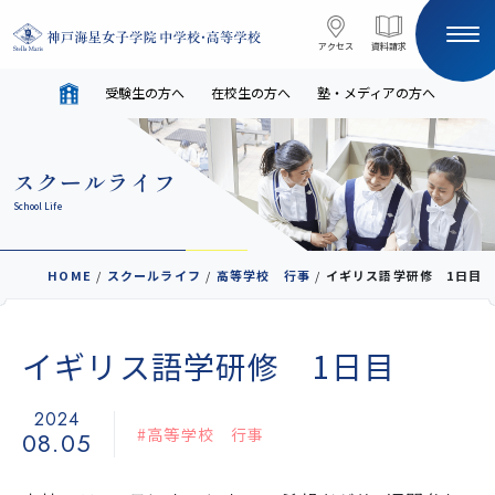
コンテンツへスキップ
アクセス
アクセス
資料請求
資料請求
受験生の方へ
在校生の方へ
塾・メディアの方へ
サイト内検索
スクールライフ
HOME
School Life
受験生の方へ
在校生の方へ
HOME
/
スクールライフ
/
高等学校 行事
/
イギリス語学研修 1日目
塾・メディアの方へ
English
イギリス語学研修 1日目
学校案内
2024
#高等学校 行事
08.05
教育と進路