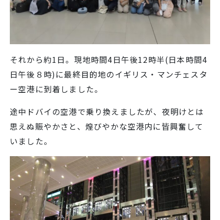
SNS運用ポリシー
学校いじめ防止基本方針
採用情報
それから約1日。現地時間4日午後12時半(日本時間4
日午後８時)に最終目的地のイギリス・マンチェスタ
@kobe_kaisei
ー空港に到着しました。
途中ドバイの空港で乗り換えましたが、夜明けとは
思えぬ賑やかさと、煌びやかな空港内に皆興奮して
いました。