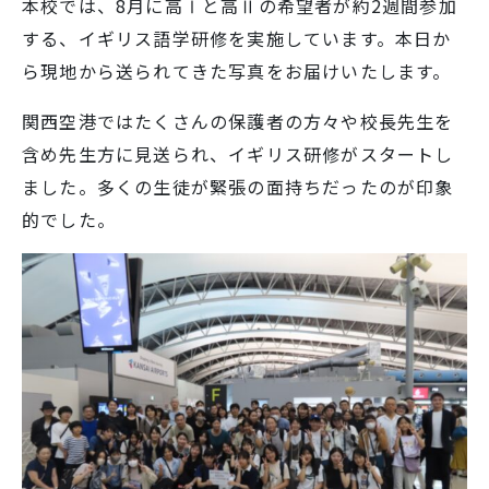
本校では、8月に高Ⅰと高Ⅱの希望者が約2週間参加
する、イギリス語学研修を実施しています。本日か
学校生活
ら現地から送られてきた写真をお届けいたします。
関西空港ではたくさんの保護者の方々や校長先生を
入試情報
含め先生方に見送られ、イギリス研修がスタートし
ました。多くの生徒が緊張の面持ちだったのが印象
お知らせ
的でした。
スクールライフ
交通アクセス
お問い合わせ
利用規約・免責事項
個人情報保護方針