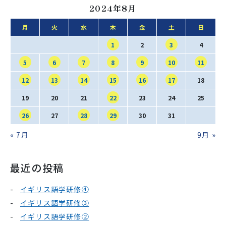
2024年8月
月
火
水
木
金
土
日
1
2
3
4
5
6
7
8
9
10
11
12
13
14
15
16
17
18
19
20
21
22
23
24
25
26
27
28
29
30
31
« 7月
9月 »
最近の投稿
イギリス語学研修④
イギリス語学研修③
イギリス語学研修②